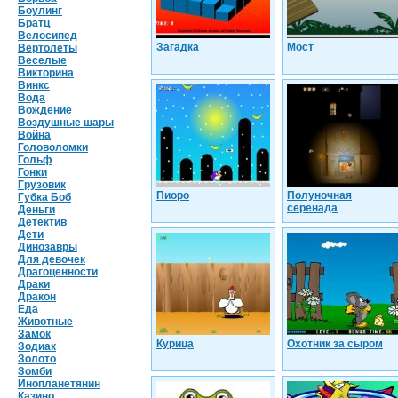
Боулинг
Братц
Велосипед
Загадка
Мост
Вертолеты
Веселые
Викторина
Винкс
Вода
Вождение
Воздушные шары
Война
Головоломки
Гольф
Гонки
Грузовик
Пиоро
Полуночная
Губка Боб
серенада
Деньги
Детектив
Дети
Динозавры
Для девочек
Драгоценности
Драки
Дракон
Еда
Животные
Замок
Курица
Охотник за сыром
Зодиак
Золото
Зомби
Инопланетянин
Казино