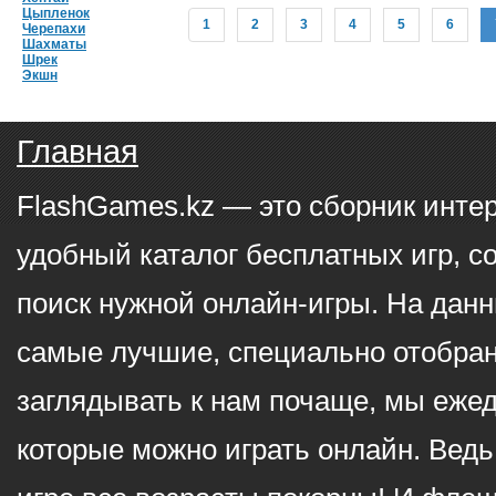
Цыпленок
1
2
3
4
5
6
Черепахи
Шахматы
Шрек
Экшн
Главная
FlashGames.kz — это сборник инте
удобный каталог бесплатных игр, с
поиск нужной онлайн-игры. На данн
самые лучшие, специально отобран
заглядывать к нам почаще, мы еже
которые можно играть онлайн. Ведь