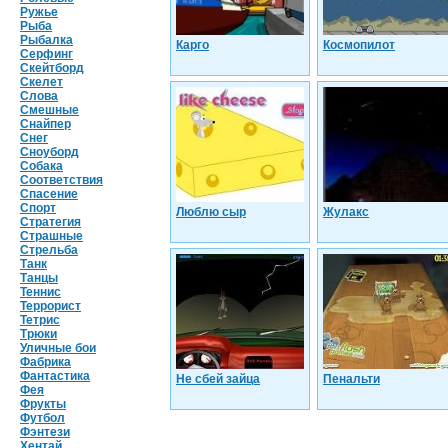
Ружье
Рыба
Рыбалка
Карго
Космопилот
Серфинг
Скейтборд
Скелет
Слова
Смешные
Снайпер
Снег
Сноуборд
Собака
Соответствия
Спасение
Спорт
Люблю сыр
Жулакс
Стратегия
Страшные
Стрельба
Танк
Танцы
Теннис
Террорист
Тетрис
Трюки
Уличные бои
Фабрика
Фантастика
Не сбей зайца
Пенальти
Фея
Фрукты
Футбол
Фэнтези
Хентай