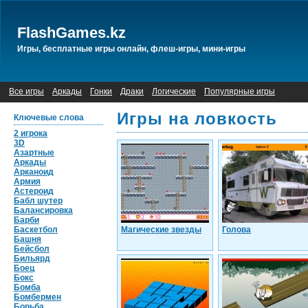
FlashGames.kz
Игры, бесплатные игры онлайн, флеш-игры, мини-игры
Все игры
Аркады
Гонки
Драки
Логические
Популярные игры
Игры на ловкость
Ключевые слова
2 игрока
3D
Азартные
Аркады
Арканоид
Армия
Астероид
Бабл шутер
Балансировка
Барби
Баскетбол
Магические звезды
Голова
Башня
Бейсбол
Бильярд
Боец
Бокс
Бомба
Бомбермен
Борьба