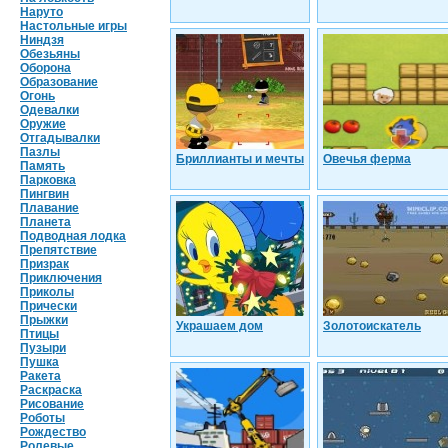
Наруто
Настольные игры
Ниндзя
Обезьяны
Оборона
Образование
Огонь
Одевалки
Оружие
Отгадывалки
Пазлы
Бриллианты и мечты
Овечья ферма
Память
Парковка
Пингвин
Плавание
Планета
Подводная лодка
Препятствие
Призрак
Приключения
Приколы
Прически
Прыжки
Украшаем дом
Золотоискатель
Птицы
Пузыри
Пушка
Ракета
Раскраска
Рисование
Роботы
Рождество
Ролевые