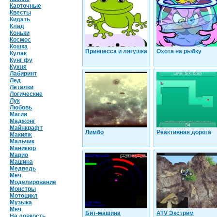
Карточные
Квесты
Кидать
Клад
Коньки
Космос
Кошка
Принцесса и лягушка
Охота на рыбку
Кулак
Кунг фу
Кухня
Лабиринт
Лед
Леталки
Логические
Лук
Любовь
Магия
Маджонг
Майнкрафт
Лимбо
Реактивная дорога
Макияж
Мальчик
Маникюр
Марио
Машина
Медведь
Меч
Моделирование
Монстры
Мотоцикл
Музыка
Мяч
Бит-машина
ATV Экстрим
На ловкость