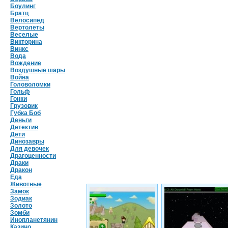
Боулинг
Братц
Велосипед
Вертолеты
Веселые
Викторина
Винкс
Вода
Вождение
Воздушные шары
Война
Головоломки
Гольф
Гонки
Грузовик
Губка Боб
Деньги
Детектив
Дети
Динозавры
Для девочек
Драгоценности
Драки
Дракон
Еда
Животные
Замок
Зодиак
Золото
Зомби
Инопланетянин
Казино