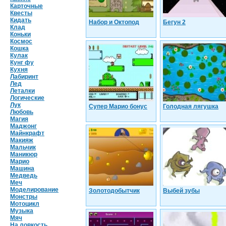
Карточные
Квесты
Кидать
Набор и Октопод
Бегун 2
Клад
Коньки
Космос
Кошка
Кулак
Кунг фу
Кухня
Лабиринт
Лед
Леталки
Логические
Лук
Супер Марио бонус
Голодная лягушка
Любовь
Магия
Маджонг
Майнкрафт
Макияж
Мальчик
Маникюр
Марио
Машина
Медведь
Меч
Моделирование
Золотодобытчик
Выбей зубы
Монстры
Мотоцикл
Музыка
Мяч
На ловкость