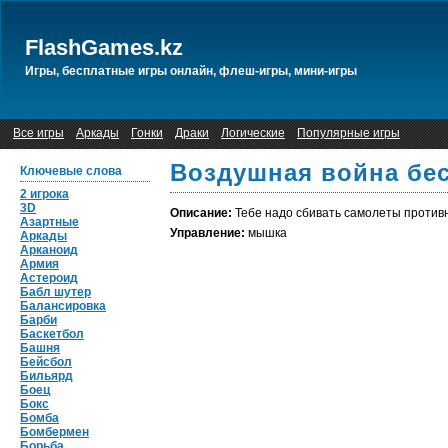
FlashGames.kz
Игры, бесплатные игры онлайн, флеш-игры, мини-игры
Все игры
Аркады
Гонки
Драки
Логические
Популярные игры
Воздушная война бес
Ключевые слова
2 игрока
3D
Описание:
Тебе надо сбивать самолеты противн
Азартные
Управление:
мышка
Аркады
Арканоид
Армия
Астероид
Бабл шутер
Балансировка
Барби
Баскетбол
Башня
Бейсбол
Бильярд
Боец
Бокс
Бомба
Бомбермен
Борьба