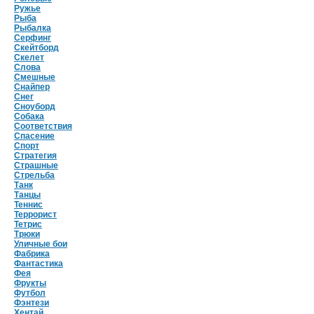
Ружье
Рыба
Рыбалка
Серфинг
Скейтборд
Скелет
Слова
Смешные
Снайпер
Снег
Сноуборд
Собака
Соответствия
Спасение
Спорт
Стратегия
Страшные
Стрельба
Танк
Танцы
Теннис
Террорист
Тетрис
Трюки
Уличные бои
Фабрика
Фантастика
Фея
Фрукты
Футбол
Фэнтези
Хентай