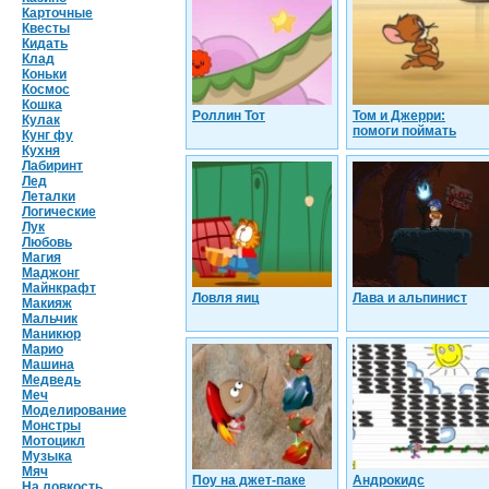
Карточные
Квесты
Кидать
Клад
Коньки
Космос
Кошка
Роллин Тот
Том и Джерри:
Кулак
помоги поймать
Кунг фу
Кухня
Лабиринт
Лед
Леталки
Логические
Лук
Любовь
Магия
Маджонг
Майнкрафт
Ловля яиц
Лава и альпинист
Макияж
Мальчик
Маникюр
Марио
Машина
Медведь
Меч
Моделирование
Монстры
Мотоцикл
Музыка
Мяч
Поу на джет-паке
Андрокидс
На ловкость