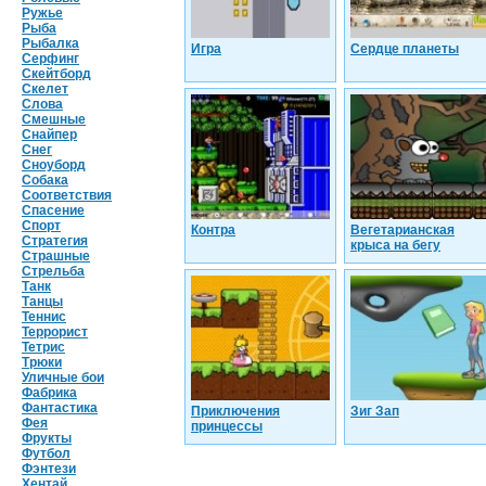
Ружье
Рыба
Рыбалка
Игра
Сердце планеты
Серфинг
Скейтборд
Скелет
Слова
Смешные
Снайпер
Снег
Сноуборд
Собака
Соответствия
Спасение
Спорт
Контра
Вегетарианская
Стратегия
крыса на бегу
Страшные
Стрельба
Танк
Танцы
Теннис
Террорист
Тетрис
Трюки
Уличные бои
Фабрика
Фантастика
Приключения
Зиг Зап
Фея
принцессы
Фрукты
Футбол
Фэнтези
Хентай