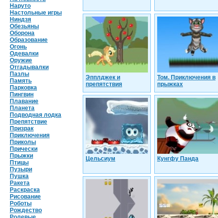
Наруто
Настольные игры
Ниндзя
Обезьяны
Оборона
Образование
Огонь
Одевалки
Оружие
Отгадывалки
Пазлы
Эпплджек и
Том. Приключения в
Память
препятствия
прыжках
Парковка
Пингвин
Плавание
Планета
Подводная лодка
Препятствие
Призрак
Приключения
Приколы
Прически
Прыжки
Цельсиум
Кунгфу Панда
Птицы
Пузыри
Пушка
Ракета
Раскраска
Рисование
Роботы
Рождество
Ролевые