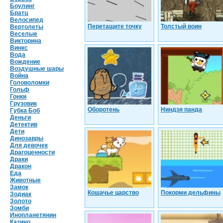
Боулинг
Братц
Велосипед
Перетащите точку
Толстый воин
Вертолеты
Веселые
Викторина
Винкс
Вода
Вождение
Воздушные шары
Война
Головоломки
Гольф
Гонки
Грузовик
Оборотень
Ниндзя панда
Губка Боб
Деньги
Детектив
Дети
Динозавры
Для девочек
Драгоценности
Драки
Дракон
Еда
Животные
Замок
Кошачье царство
Покорми дельфины
Зодиак
Золото
Зомби
Инопланетянин
Казино