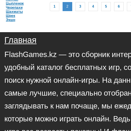
Цыпленок
1
2
3
4
5
6
Черепахи
Шахматы
Шрек
Экшн
Главная
FlashGames.kz — это сборник инте
удобный каталог бесплатных игр, с
поиск нужной онлайн-игры. На данн
самые лучшие, специально отобран
заглядывать к нам почаще, мы еже
которые можно играть онлайн. Ведь