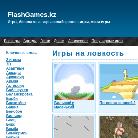
FlashGames.kz
Игры, бесплатные игры онлайн, флеш-игры, мини-игры
Все игры
Аркады
Гонки
Драки
Логические
Популярные игры
Игры на ловкость
Ключевые слова
2 игрока
3D
Азартные
Аркады
Арканоид
Армия
Астероид
Бабл шутер
Балансировка
Барби
Баскетбол
Большой и
Погоня за шляпой 2
Башня
маоенький
Бейсбол
Бильярд
Боец
Бокс
Бомба
Бомбермен
Борьба