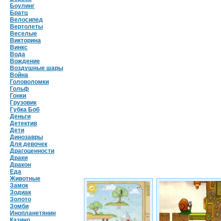
Боулинг
Братц
Велосипед
Вертолеты
Веселые
Викторина
Винкс
Вода
Вождение
Воздушные шары
Война
Головоломки
Гольф
Гонки
Грузовик
Губка Боб
Деньги
Детектив
Дети
Динозавры
Для девочек
Драгоценности
Драки
Дракон
Еда
Животные
Замок
Зодиак
Золото
Зомби
Инопланетянин
Казино