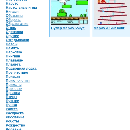
Наруто
Настольные игры
Ниндзя
Обезьяны
Оборона
Образование
Огонь
Супер Марио бонус
Марио и Кинг Конг
Одевалки
Оружие
Отгадывалки
Пазлы
Память
Парковка
Пингвин
Плавание
Планета
Подводная лодка
Препятствие
Призрак
Приключения
Приколы
Прически
Прыжки
Птицы
Пузыри
Пушка
Ракета
Раскраска
Рисование
Роботы
Рождество
Ролевые