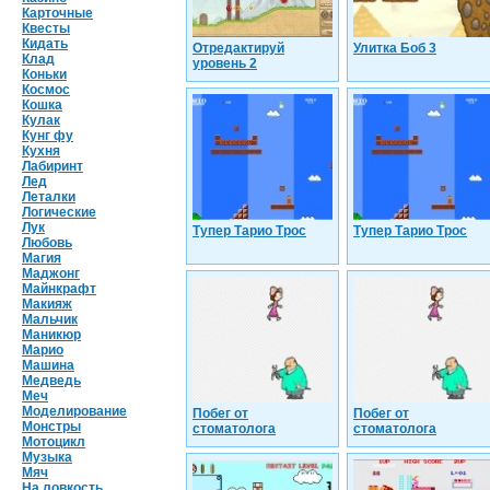
Карточные
Квесты
Кидать
Отредактируй
Улитка Боб 3
Клад
уровень 2
Коньки
Космос
Кошка
Кулак
Кунг фу
Кухня
Лабиринт
Лед
Леталки
Логические
Лук
Тупер Тарио Трос
Тупер Тарио Трос
Любовь
Магия
Маджонг
Майнкрафт
Макияж
Мальчик
Маникюр
Марио
Машина
Медведь
Меч
Моделирование
Побег от
Побег от
Монстры
стоматолога
стоматолога
Мотоцикл
Музыка
Мяч
На ловкость