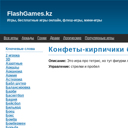
FlashGames.kz
Игры, бесплатные игры онлайн, флеш-игры, мини-игры
Все игры
Аркады
Гонки
Драки
Логические
Популярные игры
Конфеты-кирпичики 
Ключевые слова
2 игрока
3D
Описание:
Это игра про тетрис, но тут фигурки 
Азартные
Управление:
стрелки и пробел
Аркады
Арканоид
Армия
Астероид
Бабл шутер
Балансировка
Барби
Баскетбол
Башня
Бейсбол
Бильярд
Боец
Бокс
Бомба
Бомбермен
Борьба