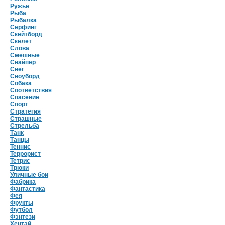
Ружье
Рыба
Рыбалка
Серфинг
Скейтборд
Скелет
Слова
Смешные
Снайпер
Снег
Сноуборд
Собака
Соответствия
Спасение
Спорт
Стратегия
Страшные
Стрельба
Танк
Танцы
Теннис
Террорист
Тетрис
Трюки
Уличные бои
Фабрика
Фантастика
Фея
Фрукты
Футбол
Фэнтези
Хентай