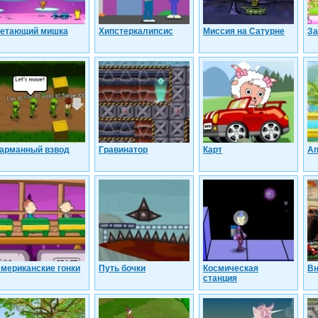
етающий мишка
Хипстеркалипсис
Миссия на Сатурне
За
арманный взвод
Гравинатор
Карт
Ап
мериканские гонки
Путь бочки
Космическая
Вн
станция