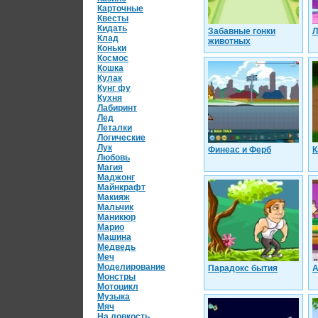
Карточные
Квесты
Кидать
Забавные гонки
Л
Клад
животных
Коньки
Космос
Кошка
Кулак
Кунг фу
Кухня
Лабиринт
Лед
Леталки
Логические
Лук
Финеас и Ферб
К
Любовь
Магия
Маджонг
Майнкрафт
Макияж
Мальчик
Маникюр
Марио
Машина
Медведь
Меч
Моделирование
Парадокс бытия
А
Монстры
Мотоцикл
Музыка
Мяч
На ловкость