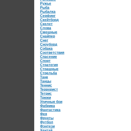
Ружье
Рыба
Рыбалка
Серфинг
Скейтборд
Скелет
Слова
Смешные
Снайпер
Снег
Сноуборд
Собака
Соответствия
Спасение
Спорт
Стратегия
Страшные
Стрельба
Танк
Танцы
Теннис
Террорист
Тетрис
Трюки
Уличные бои
Фабрика
Фантастика
Фея
Фрукты
Футбол
Фэнтези
Хентай