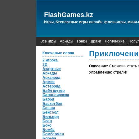
FlashGames.kz
Игры, бесплатные игры онлайн, флеш-игры, мини-
Все игры
Аркады
Гонки
Драки
Логические
Попу
Приключения
Ключевые слова
2 игрока
3D
Описание:
Сможешь стать в
Азартные
Управление:
стрелки
Аркады
Арканоид
Армия
Астероид
Бабл шутер
Балансировка
Барби
Баскетбол
Башня
Бейсбол
Бильярд
Боец
Бокс
Бомба
Бомбермен
Борьба