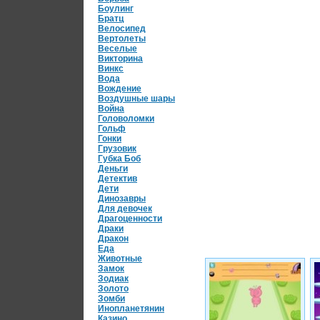
Боулинг
Братц
Велосипед
Вертолеты
Веселые
Викторина
Винкс
Вода
Вождение
Воздушные шары
Война
Головоломки
Гольф
Гонки
Грузовик
Губка Боб
Деньги
Детектив
Дети
Динозавры
Для девочек
Драгоценности
Драки
Дракон
Еда
Животные
Замок
Зодиак
Золото
Зомби
Инопланетянин
Казино