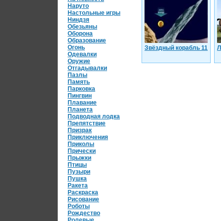
Наруто
Настольные игры
Ниндзя
Обезьяны
Оборона
Образование
Огонь
Звёздный корабль 11
Л
Одевалки
Оружие
Отгадывалки
Пазлы
Память
Парковка
Пингвин
Плавание
Планета
Подводная лодка
Препятствие
Призрак
Приключения
Приколы
Прически
Прыжки
Птицы
Пузыри
Пушка
Ракета
Раскраска
Рисование
Роботы
Рождество
Ролевые