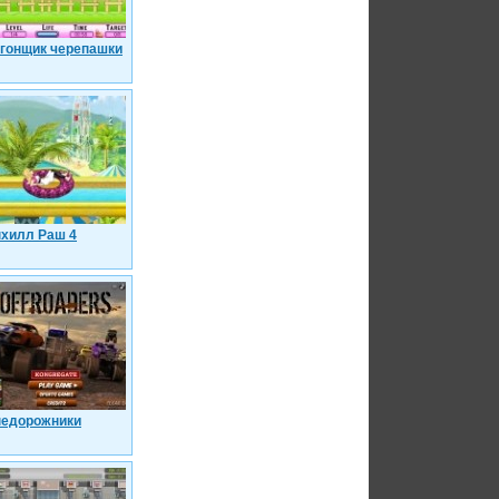
гонщик черепашки
хилл Раш 4
едорожники