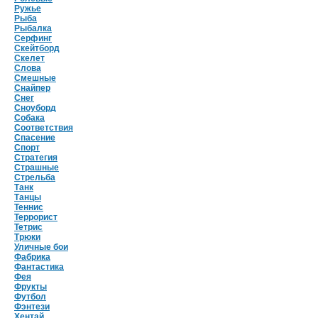
Ружье
Рыба
Рыбалка
Серфинг
Скейтборд
Скелет
Слова
Смешные
Снайпер
Снег
Сноуборд
Собака
Соответствия
Спасение
Спорт
Стратегия
Страшные
Стрельба
Танк
Танцы
Теннис
Террорист
Тетрис
Трюки
Уличные бои
Фабрика
Фантастика
Фея
Фрукты
Футбол
Фэнтези
Хентай