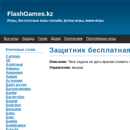
FlashGames.kz
Игры, бесплатные игры онлайн, флеш-игры, мини-игры
Все игры
Аркады
Гонки
Драки
Логические
Популярные игры
Защитник бесплатная
Ключевые слова
2 игрока
3D
Описание:
Твоя задача не дать врагам сломить т
Азартные
Управление:
мышка
Аркады
Арканоид
Армия
Астероид
Бабл шутер
Балансировка
Барби
Баскетбол
Башня
Бейсбол
Бильярд
Боец
Бокс
Бомба
Бомбермен
Борьба