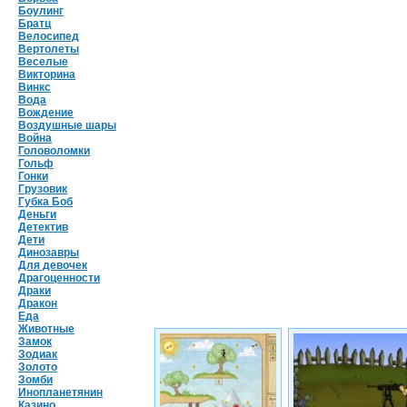
Боулинг
Братц
Велосипед
Вертолеты
Веселые
Викторина
Винкс
Вода
Вождение
Воздушные шары
Война
Головоломки
Гольф
Гонки
Грузовик
Губка Боб
Деньги
Детектив
Дети
Динозавры
Для девочек
Драгоценности
Драки
Дракон
Еда
Животные
Замок
Зодиак
Золото
Зомби
Инопланетянин
Казино