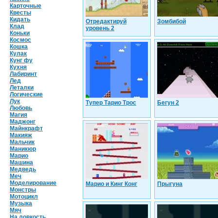
Карточные
Квесты
Кидать
Отредактируй
Зомбибой
Клад
уровень 2
Коньки
Космос
Кошка
Кулак
Кунг фу
Кухня
Лабиринт
Лед
Леталки
Логические
Лук
Тупер Тарио Трос
Бегун 2
Любовь
Магия
Маджонг
Майнкрафт
Макияж
Мальчик
Маникюр
Марио
Машина
Медведь
Меч
Моделирование
Марио и Кинг Конг
Прыгуна
Монстры
Мотоцикл
Музыка
Мяч
На ловкость