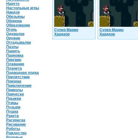
Наруто
Настольные игры
Ниндзя
Обезьяны
Оборона
Образование
Огонь
Супер Марио
Супер Марио
Одевалки
Хардкор
Хардкор
Оружие
Отгадывалки
Пазлы
Память
Парковка
Пингвин
Плавание
Планета
Подводная лодка
Препятствие
Призрак
Приключения
Приколы
Прически
Прыжки
Птицы
Пузыри
Пушка
Ракета
Раскраска
Рисование
Роботы
Рождество
Ролевые