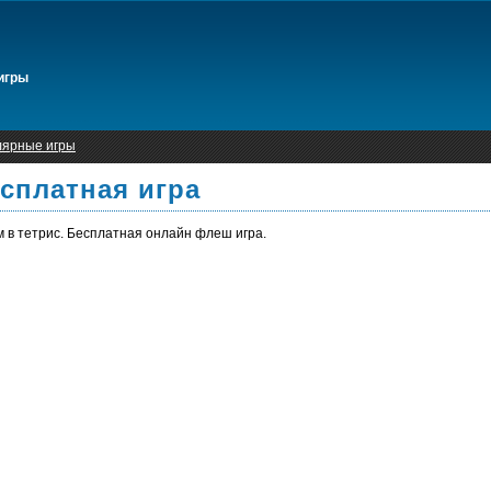
игры
лярные игры
есплатная игра
м в тетрис. Бесплатная онлайн флеш игра.