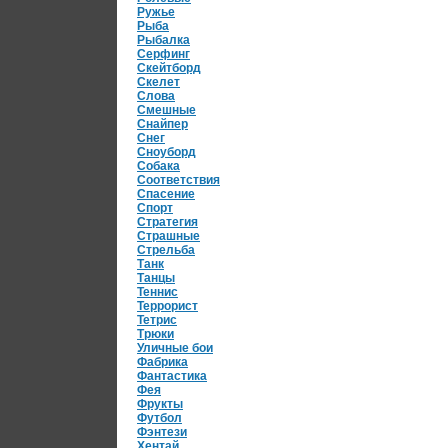
Ружье
Рыба
Рыбалка
Серфинг
Скейтборд
Скелет
Слова
Смешные
Снайпер
Снег
Сноуборд
Собака
Соответствия
Спасение
Спорт
Стратегия
Страшные
Стрельба
Танк
Танцы
Теннис
Террорист
Тетрис
Трюки
Уличные бои
Фабрика
Фантастика
Фея
Фрукты
Футбол
Фэнтези
Хентай