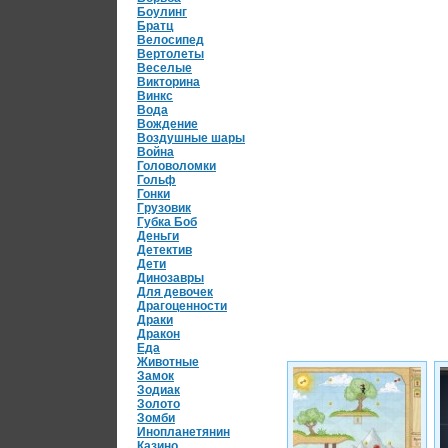
Боулинг
Братц
Велосипед
Вертолеты
Веселые
Викторина
Винкс
Вода
Вождение
Воздушные шары
Война
Головоломки
Гольф
Гонки
Грузовик
Губка Боб
Деньги
Детектив
Дети
Динозавры
Для девочек
Драгоценности
Драки
Дракон
Еда
Животные
Замок
Зодиак
Золото
Зомби
Инопланетянин
Казино