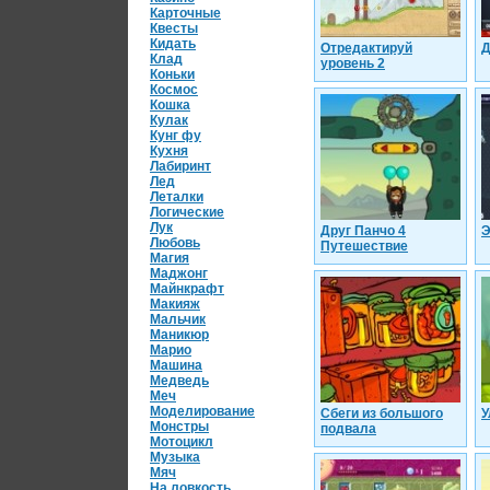
Карточные
Квесты
Кидать
Отредактируй
Д
Клад
уровень 2
Коньки
Космос
Кошка
Кулак
Кунг фу
Кухня
Лабиринт
Лед
Леталки
Логические
Лук
Друг Панчо 4
Э
Любовь
Путешествие
Магия
Маджонг
Майнкрафт
Макияж
Мальчик
Маникюр
Марио
Машина
Медведь
Меч
Моделирование
Сбеги из большого
У
Монстры
подвала
Мотоцикл
Музыка
Мяч
На ловкость