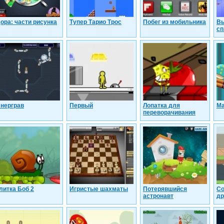
ора: части рисунка
Тупер Тарио Трос
Побег из мобильника
Вы
сп
нерграв
Первый
Лопатка для
Ма
переворачивания
литка Боб 2
Игристые шахматы
Потерявшийся
Со
астронавт
др