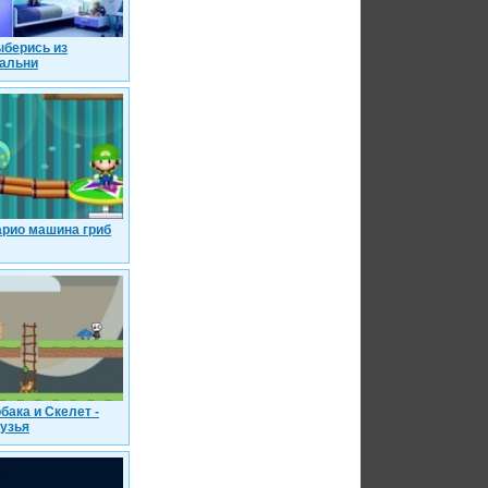
берись из
альни
рио машина гриб
бака и Скелет -
узья