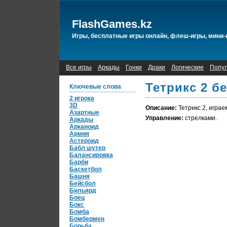
FlashGames.kz
Игры, бесплатные игры онлайн, флеш-игры, мини-
Все игры
Аркады
Гонки
Драки
Логические
Попу
Тетрикс 2 б
Ключевые слова
2 игрока
3D
Описание:
Тетрикс 2, играе
Азартные
Управление:
стрелками.
Аркады
Арканоид
Армия
Астероид
Бабл шутер
Балансировка
Барби
Баскетбол
Башня
Бейсбол
Бильярд
Боец
Бокс
Бомба
Бомбермен
Борьба