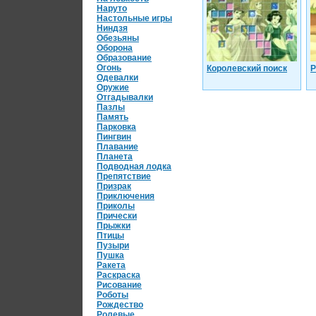
Наруто
Настольные игры
Ниндзя
Обезьяны
Оборона
Образование
Огонь
Королевский поиск
Р
Одевалки
Оружие
Отгадывалки
Пазлы
Память
Парковка
Пингвин
Плавание
Планета
Подводная лодка
Препятствие
Призрак
Приключения
Приколы
Прически
Прыжки
Птицы
Пузыри
Пушка
Ракета
Раскраска
Рисование
Роботы
Рождество
Ролевые