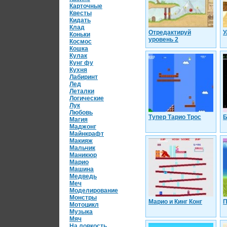
Карточные
Квесты
Кидать
Клад
Отредактируй
У
Коньки
уровень 2
Космос
Кошка
Кулак
Кунг фу
Кухня
Лабиринт
Лед
Леталки
Логические
Лук
Любовь
Тупер Тарио Трос
Б
Магия
Маджонг
Майнкрафт
Макияж
Мальчик
Маникюр
Марио
Машина
Медведь
Меч
Моделирование
Монстры
Марио и Кинг Конг
П
Мотоцикл
Музыка
Мяч
На ловкость