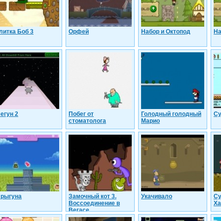
литка Боб 3
Орфей
Набор и Октопод
На
егун 2
Побег от
Голодный голодный
Су
стоматолога
Марио
рыгуна
Замочный кот 3.
Укачивало
Су
Воссоединение в
Ха
Вегасе