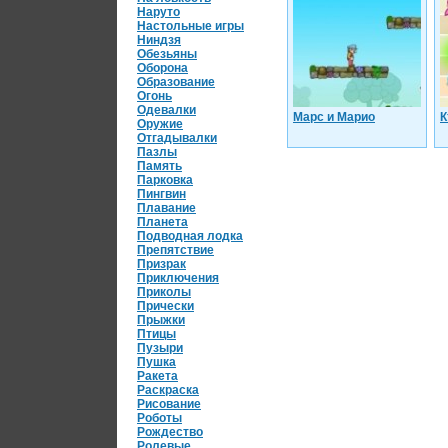
Наруто
Настольные игры
Ниндзя
Обезьяны
Оборона
Образование
Огонь
Одевалки
Марс и Марио
К
Оружие
Отгадывалки
Пазлы
Память
Парковка
Пингвин
Плавание
Планета
Подводная лодка
Препятствие
Призрак
Приключения
Приколы
Прически
Прыжки
Птицы
Пузыри
Пушка
Ракета
Раскраска
Рисование
Роботы
Рождество
Ролевые