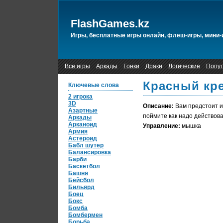
FlashGames.kz
Игры, бесплатные игры онлайн, флеш-игры, мини-
Все игры
Аркады
Гонки
Драки
Логические
Попу
Красный кре
Ключевые слова
2 игрока
3D
Описание:
Вам предстоит и
Азартные
поймите как надо действова
Аркады
Арканоид
Управление:
мышка
Армия
Астероид
Бабл шутер
Балансировка
Барби
Баскетбол
Башня
Бейсбол
Бильярд
Боец
Бокс
Бомба
Бомбермен
Борьба