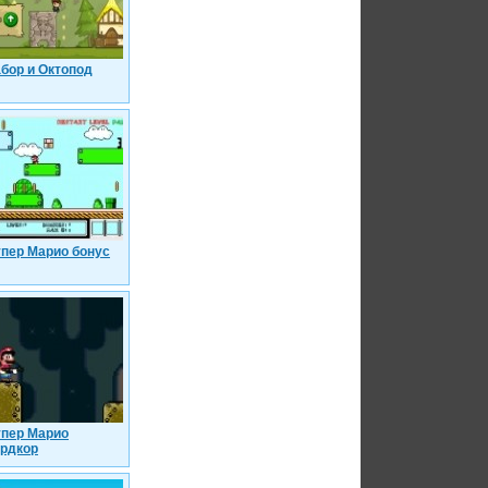
бор и Октопод
пер Марио бонус
пер Марио
рдкор