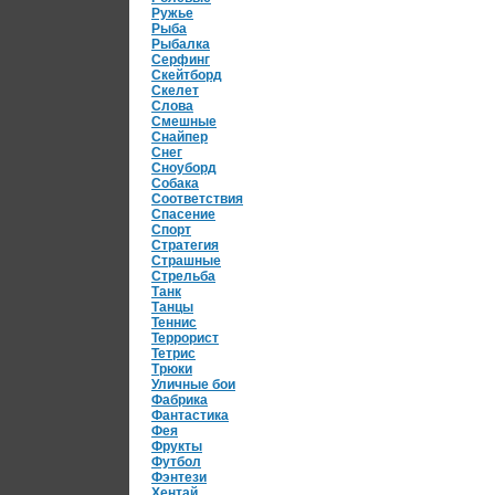
Ружье
Рыба
Рыбалка
Серфинг
Скейтборд
Скелет
Слова
Смешные
Снайпер
Снег
Сноуборд
Собака
Соответствия
Спасение
Спорт
Стратегия
Страшные
Стрельба
Танк
Танцы
Теннис
Террорист
Тетрис
Трюки
Уличные бои
Фабрика
Фантастика
Фея
Фрукты
Футбол
Фэнтези
Хентай