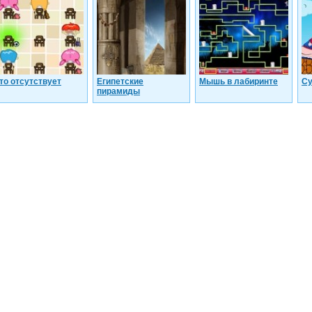
то отсутствует
Египетские
Мышь в лабиринте
Су
пирамиды