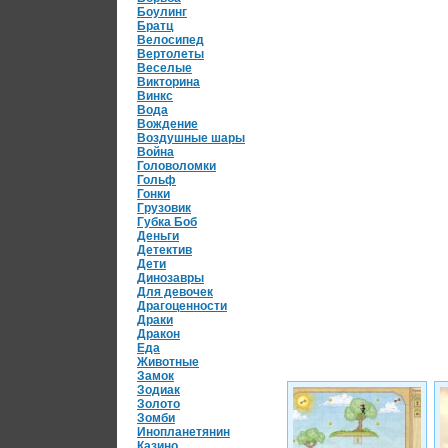
Боулинг
Братц
Велосипед
Вертолеты
Веселые
Викторина
Винкс
Вода
Вождение
Воздушные шары
Война
Головоломки
Гольф
Гонки
Грузовик
Губка Боб
Деньги
Детектив
Дети
Динозавры
Для девочек
Драгоценности
Драки
Дракон
Еда
Животные
Замок
Зодиак
Золото
Зомби
Инопланетянин
Казино