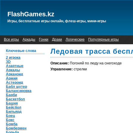
FlashGames.kz
Игры, бесплатные игры онлайн, флеш-игры, мини-игры
Все игры
Аркады
Гонки
Драки
Логические
Популярные игры
Ледовая трасса бесп
Ключевые слова
2 игрока
3D
Описание:
Погоняй по люду на снегоходе
Азартные
Управление:
стрелки
Аркады
Арканоид
Армия
Астероид
Бабл шутер
Балансировка
Барби
Баскетбол
Башня
Бейсбол
Бильярд
Боец
Бокс
Бомба
Бомбермен
Борьба