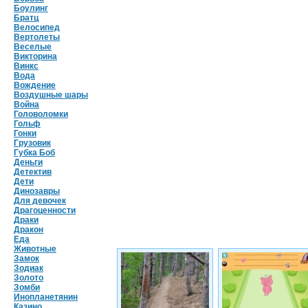
Боулинг
Братц
Велосипед
Вертолеты
Веселые
Викторина
Винкс
Вода
Вождение
Воздушные шары
Война
Головоломки
Гольф
Гонки
Грузовик
Губка Боб
Деньги
Детектив
Дети
Динозавры
Для девочек
Драгоценности
Драки
Дракон
Еда
Животные
Замок
Зодиак
Золото
Зомби
Инопланетянин
Казино