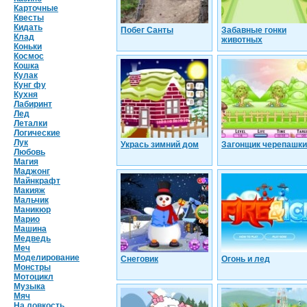
Карточные
Квесты
Кидать
Побег Санты
Забавные гонки
Клад
животных
Коньки
Космос
Кошка
Кулак
Кунг фу
Кухня
Лабиринт
Лед
Леталки
Логические
Лук
Укрась зимний дом
Загонщик черепашки
Любовь
Магия
Маджонг
Майнкрафт
Макияж
Мальчик
Маникюр
Марио
Машина
Медведь
Меч
Моделирование
Снеговик
Огонь и лед
Монстры
Мотоцикл
Музыка
Мяч
На ловкость