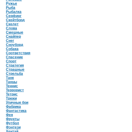
Ружье
Рыба
Рыбалка
Серфинг
Скейтборд
Скелет
Слова
Смешные
Снайпер
Снег
Сноуборд
Собака
Соответствия
Спасение
Спорт
Стратегия
Страшные
Стрельба
Танк
Танцы
Теннис
Террорист
Тетрис
Трюки
Уличные бои
Фабрика
Фантастика
Фея
Фрукты
Футбол
Фэнтези
Хентай