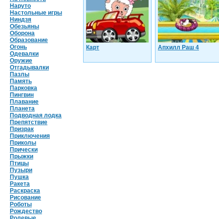
Наруто
Настольные игры
Ниндзя
Обезьяны
Оборона
Образование
Огонь
Карт
Апхилл Раш 4
Одевалки
Оружие
Отгадывалки
Пазлы
Память
Парковка
Пингвин
Плавание
Планета
Подводная лодка
Препятствие
Призрак
Приключения
Приколы
Прически
Прыжки
Птицы
Пузыри
Пушка
Ракета
Раскраска
Рисование
Роботы
Рождество
Ролевые