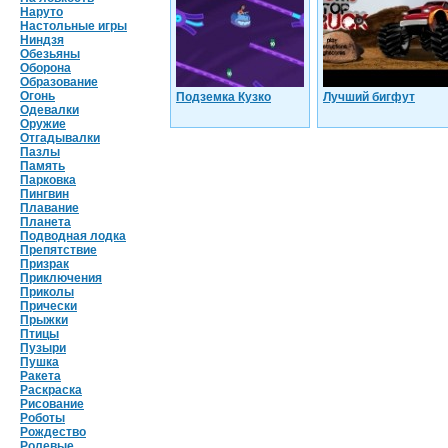
Наруто
Настольные игры
Ниндзя
Обезьяны
Оборона
Образование
Огонь
Подземка Кузко
Лучший бигфут
Одевалки
Оружие
Отгадывалки
Пазлы
Память
Парковка
Пингвин
Плавание
Планета
Подводная лодка
Препятствие
Призрак
Приключения
Приколы
Прически
Прыжки
Птицы
Пузыри
Пушка
Ракета
Раскраска
Рисование
Роботы
Рождество
Ролевые