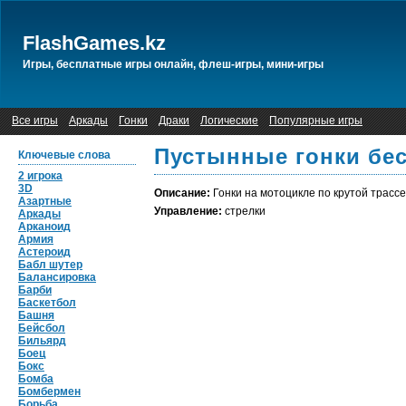
FlashGames.kz
Игры, бесплатные игры онлайн, флеш-игры, мини-игры
Все игры
Аркады
Гонки
Драки
Логические
Популярные игры
Пустынные гонки бес
Ключевые слова
2 игрока
3D
Описание:
Гонки на мотоцикле по крутой трассе
Азартные
Управление:
стрелки
Аркады
Арканоид
Армия
Астероид
Бабл шутер
Балансировка
Барби
Баскетбол
Башня
Бейсбол
Бильярд
Боец
Бокс
Бомба
Бомбермен
Борьба