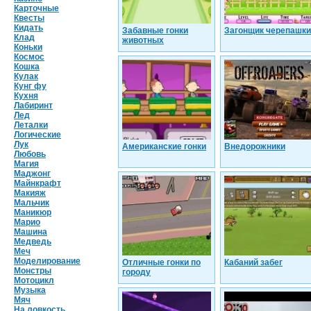
Карточные
Квесты
Кидать
Забавные гонки
Загонщик черепашки
Клад
животных
Коньки
Космос
Кошка
Кулак
Кунг фу
Кухня
Лабиринт
Лед
Леталки
Логические
Лук
Американские гонки
Внедорожники
Любовь
Магия
Маджонг
Майнкрафт
Макияж
Мальчик
Маникюр
Марио
Машина
Медведь
Меч
Моделирование
Отличные гонки по
Кабаний забег
Монстры
городу
Мотоцикл
Музыка
Мяч
На ловкость