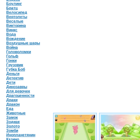
Боулинг
Братц
Велосипед
Вертолеты
Веселые
Викторина
Винкс
Вода
Вождение
Воздушные шары
Война
Головоломки
Гольф
Гонки
Грузовик
Губка Боб
Деньги
Детектив
Дети
Динозавры
Для девочек
Драгоценности
Драки
Дракон
Еда
Животные
Замок
Зодиак
Золото
Зомби
Инопланетянин
Казино