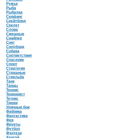
Ружье
Рыба
Рыбалка
Серфинг
Скейтборд
Скелет
Слова
Смешные
Снайпер
Снег
Сноуборд
Собака
Соответствия
Спасение
Спорт
Стратегия
Страшные
Стрельба
Танк
Танцы
Теннис
Террорист
Тетрис
Трюки
Уличные бои
Фабрика
Фантастика
Фея
Фрукты
Футбол
Фэнтези
Хентай