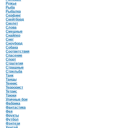
Ружье
Рыба
Рыбалка
Серфинг
Скейтборд
Скелет
Слова
Смешные
Снайпер
Снег
Сноуборд
Собака
Соответствия
Спасение
Спорт
Стратегия
Страшные
Стрельба
Танк
Танцы
Теннис
Террорист
Тетрис
Трюки
Уличные бои
Фабрика
Фантастика
Фея
Фрукты
Футбол
Фэнтези
Хентай