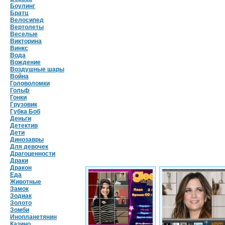
Боулинг
Братц
Велосипед
Вертолеты
Веселые
Викторина
Винкс
Вода
Вождение
Воздушные шары
Война
Головоломки
Гольф
Гонки
Грузовик
Губка Боб
Деньги
Детектив
Дети
Динозавры
Для девочек
Драгоценности
Драки
Дракон
Еда
Животные
Замок
Зодиак
Золото
Зомби
Инопланетянин
Казино