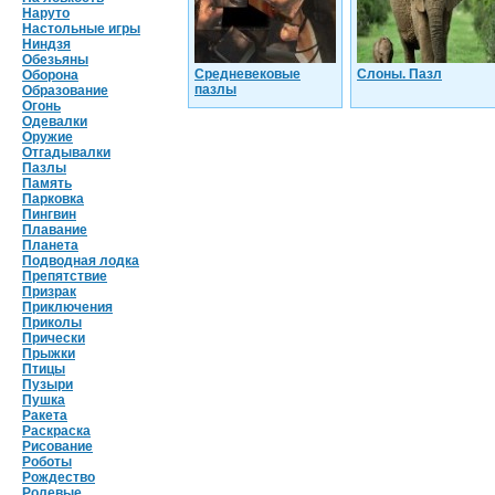
Наруто
Настольные игры
Ниндзя
Обезьяны
Средневековые
Слоны. Пазл
Оборона
пазлы
Образование
Огонь
Одевалки
Оружие
Отгадывалки
Пазлы
Память
Парковка
Пингвин
Плавание
Планета
Подводная лодка
Препятствие
Призрак
Приключения
Приколы
Прически
Прыжки
Птицы
Пузыри
Пушка
Ракета
Раскраска
Рисование
Роботы
Рождество
Ролевые