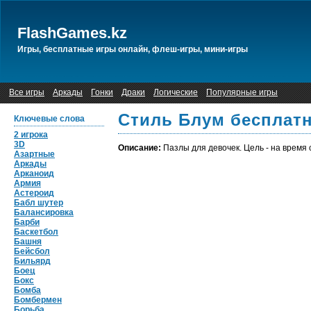
FlashGames.kz
Игры, бесплатные игры онлайн, флеш-игры, мини-игры
Все игры
Аркады
Гонки
Драки
Логические
Популярные игры
Стиль Блум бесплатн
Ключевые слова
2 игрока
3D
Описание:
Пазлы для девочек. Цель - на время 
Азартные
Аркады
Арканоид
Армия
Астероид
Бабл шутер
Балансировка
Барби
Баскетбол
Башня
Бейсбол
Бильярд
Боец
Бокс
Бомба
Бомбермен
Борьба