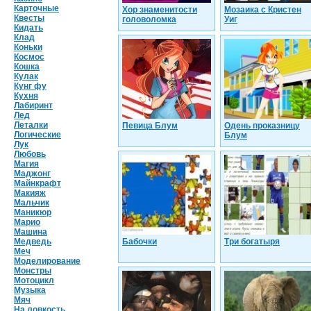
Карточные
Хор знаменитости
Мозаика с Кристен
Квесты
головоломка
Уиг
Кидать
Клад
Коньки
Космос
Кошка
Кулак
Кунг фу
Кухня
Лабиринт
Лед
Леталки
Певица Блум
Одень проказницу
Логические
Блум
Лук
Любовь
Магия
Маджонг
Майнкрафт
Макияж
Мальчик
Маникюр
Марио
Машина
Медведь
Бабочки
Три богатыря
Меч
Моделирование
Монстры
Мотоцикл
Музыка
Мяч
На ловкость