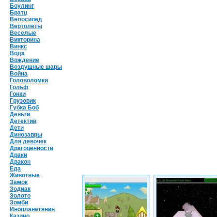
Боулинг
Братц
Велосипед
Вертолеты
Веселые
Викторина
Винкс
Вода
Вождение
Воздушные шары
Война
Головоломки
Гольф
Гонки
Грузовик
Губка Боб
Деньги
Детектив
Дети
Динозавры
Для девочек
Драгоценности
Драки
Дракон
Еда
Животные
Замок
Зодиак
Золото
Зомби
Инопланетянин
Казино