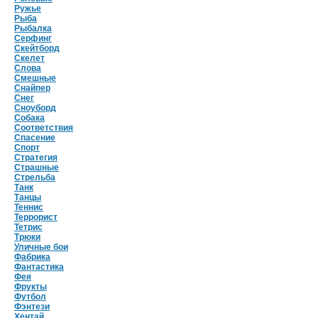
Ружье
Рыба
Рыбалка
Серфинг
Скейтборд
Скелет
Слова
Смешные
Снайпер
Снег
Сноуборд
Собака
Соответствия
Спасение
Спорт
Стратегия
Страшные
Стрельба
Танк
Танцы
Теннис
Террорист
Тетрис
Трюки
Уличные бои
Фабрика
Фантастика
Фея
Фрукты
Футбол
Фэнтези
Хентай