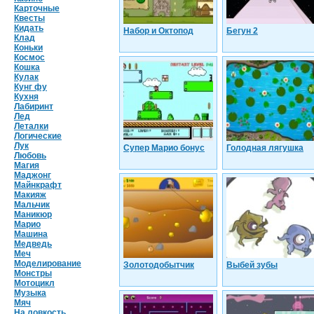
Карточные
Квесты
Кидать
Набор и Октопод
Бегун 2
Клад
Коньки
Космос
Кошка
Кулак
Кунг фу
Кухня
Лабиринт
Лед
Леталки
Логические
Лук
Супер Марио бонус
Голодная лягушка
Любовь
Магия
Маджонг
Майнкрафт
Макияж
Мальчик
Маникюр
Марио
Машина
Медведь
Меч
Моделирование
Золотодобытчик
Выбей зубы
Монстры
Мотоцикл
Музыка
Мяч
На ловкость