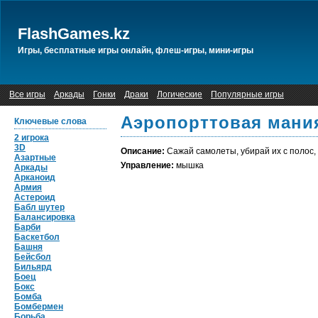
FlashGames.kz
Игры, бесплатные игры онлайн, флеш-игры, мини-игры
Все игры
Аркады
Гонки
Драки
Логические
Популярные игры
Аэропорттовая мания
Ключевые слова
2 игрока
3D
Описание:
Сажай самолеты, убирай их с полос, 
Азартные
Управление:
мышка
Аркады
Арканоид
Армия
Астероид
Бабл шутер
Балансировка
Барби
Баскетбол
Башня
Бейсбол
Бильярд
Боец
Бокс
Бомба
Бомбермен
Борьба