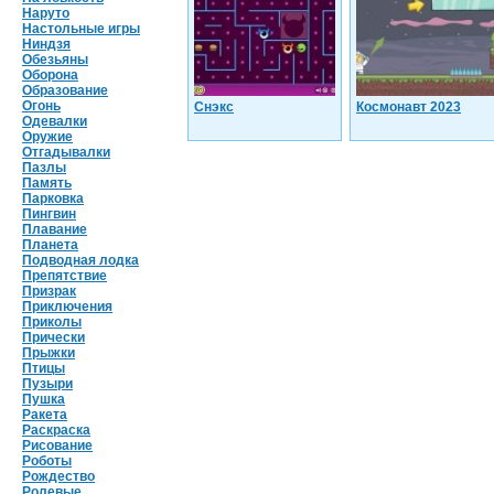
Наруто
Настольные игры
Ниндзя
Обезьяны
Оборона
Образование
Огонь
Снэкс
Космонавт 2023
Одевалки
Оружие
Отгадывалки
Пазлы
Память
Парковка
Пингвин
Плавание
Планета
Подводная лодка
Препятствие
Призрак
Приключения
Приколы
Прически
Прыжки
Птицы
Пузыри
Пушка
Ракета
Раскраска
Рисование
Роботы
Рождество
Ролевые