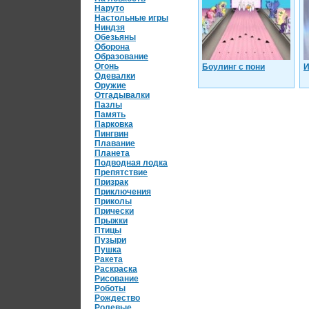
Наруто
Настольные игры
Ниндзя
Обезьяны
Оборона
Образование
Огонь
Боулинг с пони
И
Одевалки
Оружие
Отгадывалки
Пазлы
Память
Парковка
Пингвин
Плавание
Планета
Подводная лодка
Препятствие
Призрак
Приключения
Приколы
Прически
Прыжки
Птицы
Пузыри
Пушка
Ракета
Раскраска
Рисование
Роботы
Рождество
Ролевые