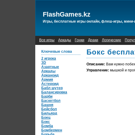
FlashGames.kz
Игры, бесплатные игры онлайн, флеш-игры, мини-
Все игры
Аркады
Гонки
Драки
Логические
Попу
Бокс беспла
Ключевые слова
2 игрока
3D
Описание:
Вам нужно побеж
Азартные
Управление:
мышкой и проб
Аркады
Арканоид
Армия
Астероид
Бабл шутер
Балансировка
Барби
Баскетбол
Башня
Бейсбол
Бильярд
Боец
Бокс
Бомба
Бомбермен
Борьба