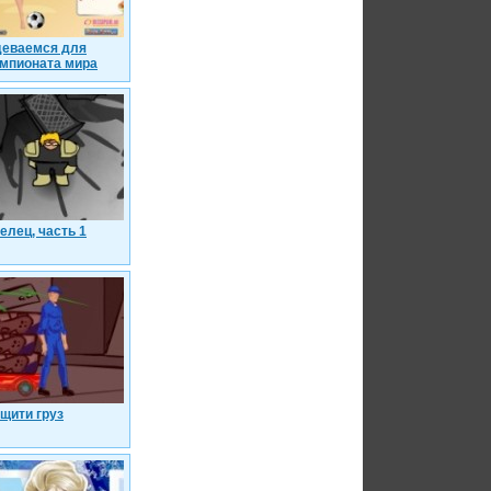
еваемся для
мпионата мира
елец, часть 1
щити груз