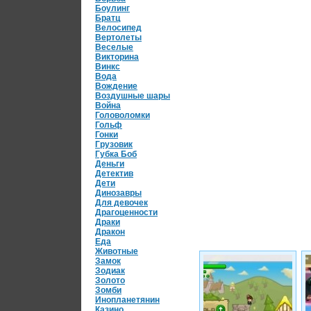
Боулинг
Братц
Велосипед
Вертолеты
Веселые
Викторина
Винкс
Вода
Вождение
Воздушные шары
Война
Головоломки
Гольф
Гонки
Грузовик
Губка Боб
Деньги
Детектив
Дети
Динозавры
Для девочек
Драгоценности
Драки
Дракон
Еда
Животные
Замок
Зодиак
Золото
Зомби
Инопланетянин
Казино