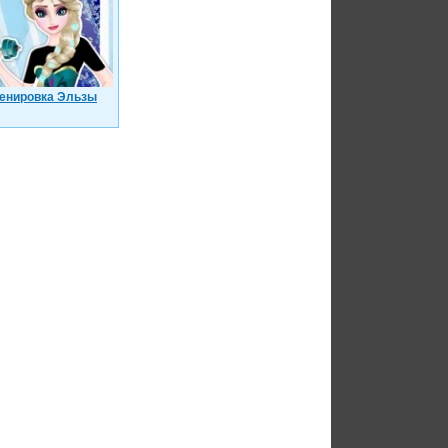
енировка Эльзы