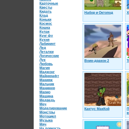
Карточные
Квесты
Кидать
Набор и Октопод
Х
Клад
Коньки
Космос
Кошка
Кулак
Кунг фу
Кухня
Лабиринт
Лед
Леталки
Логические
Лук
Воин-дракон 2
Т
Любовь
Магия
Маджонг
Майнкрафт
Макияж
Мальчик
Маникюр
Марио
Машина
Медведь
Меч
Моделирование
Кактус МакКой
П
Монстры
к
Мотоцикл
Музыка
Мяч
На ловкость