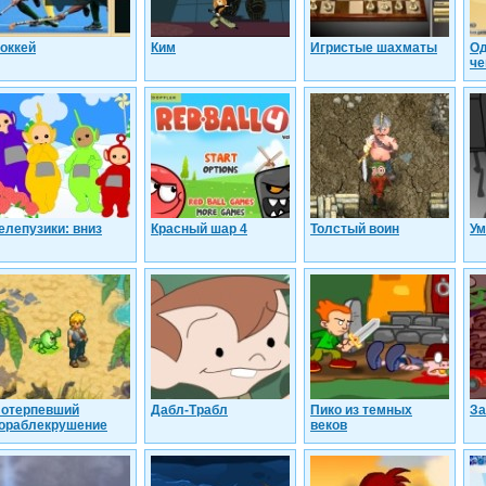
оккей
Ким
Игристые шахматы
Од
че
елепузики: вниз
Красный шар 4
Толстый воин
Ум
отерпевший
Дабл-Трабл
Пико из темных
За
ораблекрушение
веков