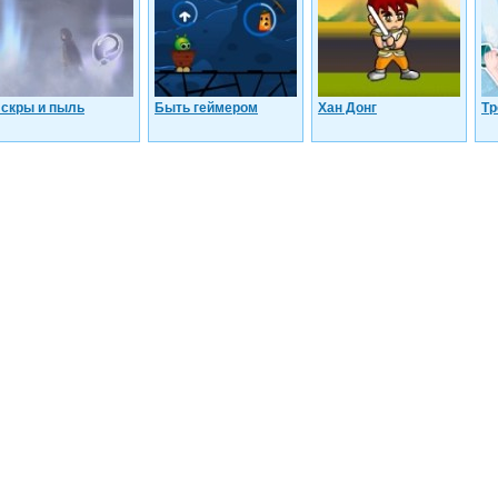
скры и пыль
Быть геймером
Хан Донг
Тр