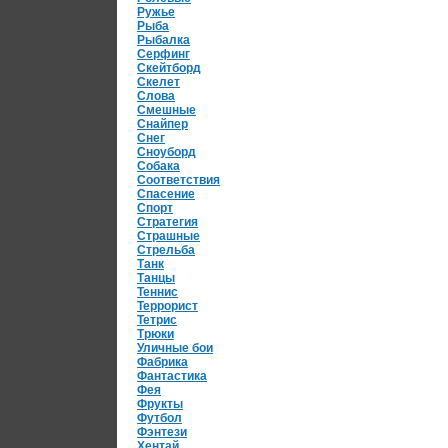
Ружье
Рыба
Рыбалка
Серфинг
Скейтборд
Скелет
Слова
Смешные
Снайпер
Снег
Сноуборд
Собака
Соответствия
Спасение
Спорт
Стратегия
Страшные
Стрельба
Танк
Танцы
Теннис
Террорист
Тетрис
Трюки
Уличные бои
Фабрика
Фантастика
Фея
Фрукты
Футбол
Фэнтези
Хентай