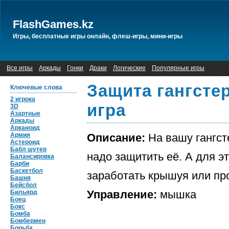
FlashGames.kz
Игры, бесплатные игры онлайн, флеш-игры, мини-игры
Все игры
Аркады
Гонки
Драки
Логические
Популярные игры
Защита гангсте
Ключевые слова
2 игрока
игра
3D
Азартные
Аркады
Арканоид
Армия
Описание:
На вашу гангст
Астероид
Бабл шутер
надо защитить её. А для э
Балансировка
Барби
Баскетбол
заработать крышуя или про
Башня
Бейсбол
Управление:
мышка
Бильярд
Боец
Бокс
Бомба
Бомбермен
Борьба