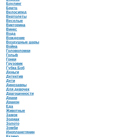
Боулинг
Братц
Велосипед
Вертолеты
Веселые
Викторина
Винкс
Вода
Вождение
Воздушные шары
Война
Головоломки
Гольф
Гонки
Грузовик
Губка Боб
Деньги
Детектив
Дети
Динозавры
Для девочек
Драгоценности
Драки
Дракон
Еда
Животные
Замок
Зодиак
Золото
Зомби
Инопланетянин
Казино