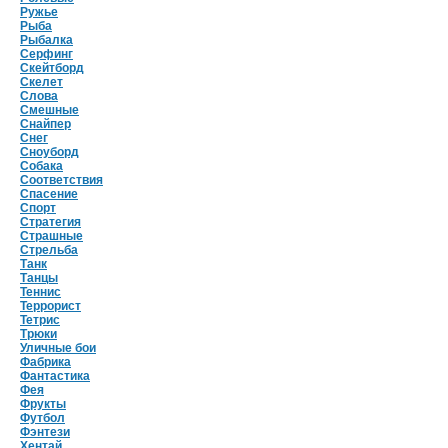
Ружье
Рыба
Рыбалка
Серфинг
Скейтборд
Скелет
Слова
Смешные
Снайпер
Снег
Сноуборд
Собака
Соответствия
Спасение
Спорт
Стратегия
Страшные
Стрельба
Танк
Танцы
Теннис
Террорист
Тетрис
Трюки
Уличные бои
Фабрика
Фантастика
Фея
Фрукты
Футбол
Фэнтези
Хентай