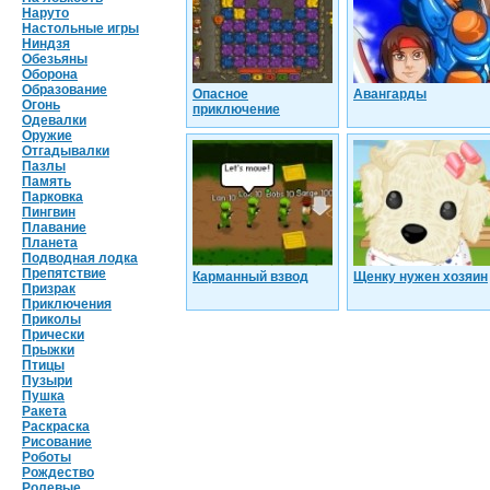
Наруто
Настольные игры
Ниндзя
Обезьяны
Оборона
Образование
Опасное
Авангарды
Огонь
приключение
Одевалки
Оружие
Отгадывалки
Пазлы
Память
Парковка
Пингвин
Плавание
Планета
Подводная лодка
Препятствие
Карманный взвод
Щенку нужен хозяин
Призрак
Приключения
Приколы
Прически
Прыжки
Птицы
Пузыри
Пушка
Ракета
Раскраска
Рисование
Роботы
Рождество
Ролевые