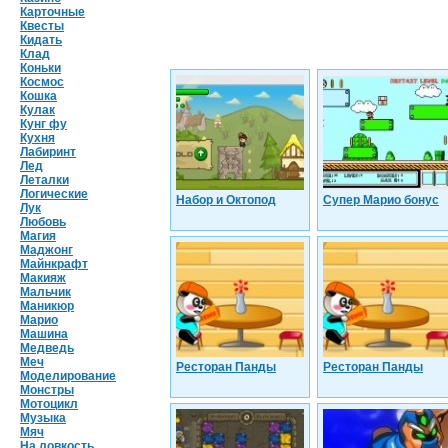
Карточные
Квесты
Кидать
Клад
Коньки
Космос
Кошка
Кулак
Кунг фу
Кухня
Лабиринт
Лед
Леталки
Логические
Набор и Октопод
Супер Марио бонус
Лук
Любовь
Магия
Маджонг
Майнкрафт
Макияж
Мальчик
Маникюр
Марио
Машина
Медведь
Меч
Ресторан Панды
Ресторан Панды
Моделирование
Монстры
Мотоцикл
Музыка
Мяч
На ловкость