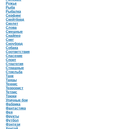
Ружье
Рыба
Рыбалка
Серфинг
Скейтборд
Скелет
Слова
Смешные
Снайпер
Снег
Сноуборд
Собака
Соответствия
Спасение
Спорт
Стратегия
Страшные
Стрельба
Танк
Танцы
Теннис
Террорист
Тетрис
Трюки
Уличные бои
Фабрика
Фантастика
Фея
Фрукты
Футбол
Фэнтези
Хентай