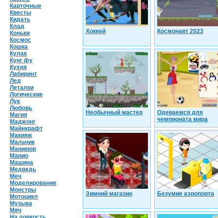
Карточные
Квесты
Кидать
Клад
Хоккей
Космонавт 2023
Коньки
Космос
Кошка
Кулак
Кунг фу
Кухня
Лабиринт
Лед
Леталки
Логические
Лук
Любовь
Необычный мастер
Одеваемся для
Магия
чемпионата мира
Маджонг
Майнкрафт
Макияж
Мальчик
Маникюр
Марио
Машина
Медведь
Меч
Моделирование
Монстры
Зимний магазин
Безумие аэропорта
Мотоцикл
Музыка
Мяч
На ловкость