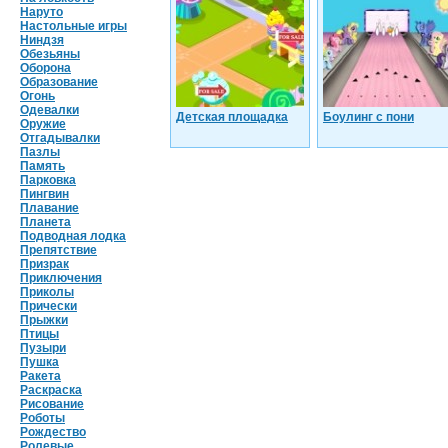
Наруто
Настольные игры
Ниндзя
Обезьяны
Оборона
Образование
Огонь
Одевалки
Детская площадка
Боулинг с пони
Оружие
Отгадывалки
Пазлы
Память
Парковка
Пингвин
Плавание
Планета
Подводная лодка
Препятствие
Призрак
Приключения
Приколы
Прически
Прыжки
Птицы
Пузыри
Пушка
Ракета
Раскраска
Рисование
Роботы
Рождество
Ролевые