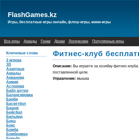
FlashGames.kz
Игры, бесплатные игры онлайн, флеш-игры, мини-игры
Все игры
Аркады
Гонки
Драки
Логические
Популярные игры
Фитнес-клуб бесплат
Ключевые слова
2 игрока
3D
Описание:
Вы играете за хозяйку фитнес-клуба
Азартные
поставленной цели.
Аркады
Арканоид
Управление:
мышка
Армия
Астероид
Бабл шутер
Балансировка
Барби
Баскетбол
Башня
Бейсбол
Бильярд
Боец
Бокс
Бомба
Бомбермен
Борьба