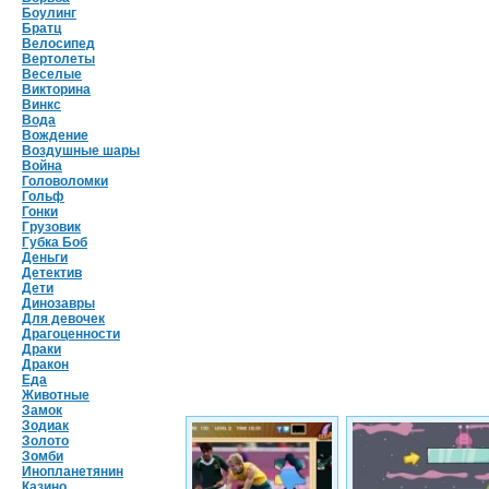
Боулинг
Братц
Велосипед
Вертолеты
Веселые
Викторина
Винкс
Вода
Вождение
Воздушные шары
Война
Головоломки
Гольф
Гонки
Грузовик
Губка Боб
Деньги
Детектив
Дети
Динозавры
Для девочек
Драгоценности
Драки
Дракон
Еда
Животные
Замок
Зодиак
Золото
Зомби
Инопланетянин
Казино