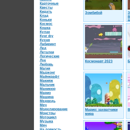
Карточные
Квесты
Кидать
Зомбибой
З
Клад
В
Коньки
В
Космос
Кошка
Кулак
Кунг фу
Кухня
Лабиринт
Лед
Леталки
Логические
Лук
Космонавт 2023
Б
Любовь
Магия
Маджонг
Майнкрафт
Макияж
Мальчик
Маникюр
Марио
Машина
Медведь
Меч
Моделирование
Марио: захватчики
В
Монстры
мира
Мотоцикл
Музыка
Мяч
На ловкость