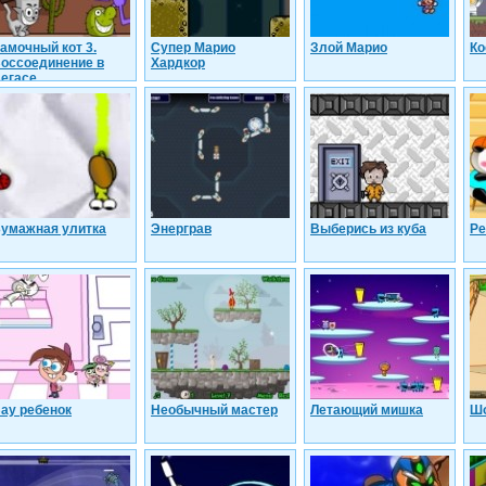
амочный кот 3.
Супер Марио
Злой Марио
Ко
оссоединение в
Хардкор
егасе
умажная улитка
Энерграв
Выберись из куба
Ре
ау ребенок
Необычный мастер
Летающий мишка
Шо