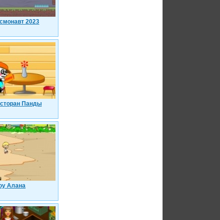
смонавт 2023
сторан Панды
у Алана