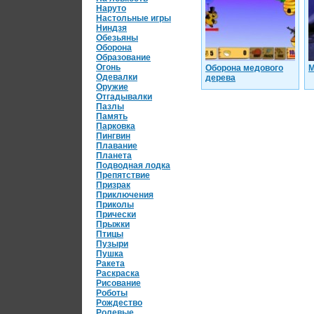
Наруто
Настольные игры
Ниндзя
Обезьяны
Оборона
Образование
Огонь
Оборона медового
М
Одевалки
дерева
Оружие
Отгадывалки
Пазлы
Память
Парковка
Пингвин
Плавание
Планета
Подводная лодка
Препятствие
Призрак
Приключения
Приколы
Прически
Прыжки
Птицы
Пузыри
Пушка
Ракета
Раскраска
Рисование
Роботы
Рождество
Ролевые