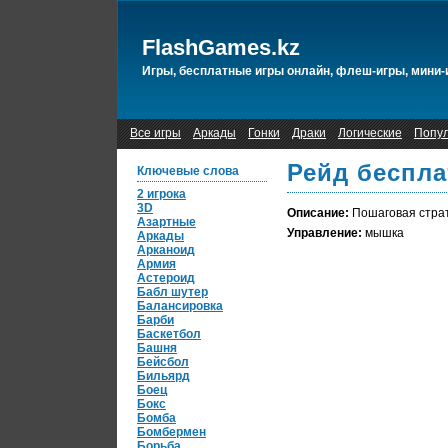
FlashGames.kz
Игры, бесплатные игры онлайн, флеш-игры, мини-
Все игры
Аркады
Гонки
Драки
Логические
Попу
Рейд беспла
Ключевые слова
2 игрока
3D
Описание:
Пошаговая страт
Азартные
Управление:
мышка
Аркады
Арканоид
Армия
Астероид
Бабл шутер
Балансировка
Барби
Баскетбол
Башня
Бейсбол
Бильярд
Боец
Бокс
Бомба
Бомбермен
Борьба