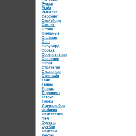
Ружье
Рыба
Рыбалка
Серфинг
Скейтборд
Скелет
Слова
Смешные
Снайпер
Снег
Сноуборд
Собака
Соответствия
Спасение
Спорт
Стратегия
Страшные
Стрельба
Танк
Танцы
Теннис
Террорист
Тетрис
Трюки
Уличные бои
Фабрика
Фантастика
Фея
Фрукты
Футбол
Фэнтези
Хентай