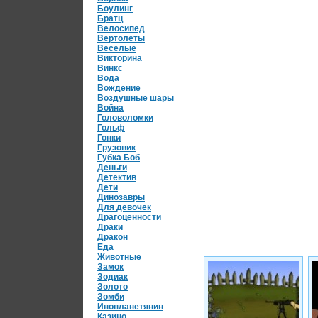
Боулинг
Братц
Велосипед
Вертолеты
Веселые
Викторина
Винкс
Вода
Вождение
Воздушные шары
Война
Головоломки
Гольф
Гонки
Грузовик
Губка Боб
Деньги
Детектив
Дети
Динозавры
Для девочек
Драгоценности
Драки
Дракон
Еда
Животные
Замок
Зодиак
Золото
Зомби
Инопланетянин
Казино