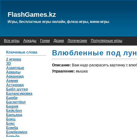
FlashGames.kz
Игры, бесплатные игры онлайн, флеш-игры, мини-игры
Все игры
Аркады
Гонки
Драки
Логические
Популярные игры
Влюбленные под лун
Ключевые слова
2 игрока
3D
Описание:
Вам надо раскрасить картинку с влю
Азартные
Управление:
мышка
Аркады
Арканоид
Армия
Астероид
Бабл шутер
Балансировка
Барби
Баскетбол
Башня
Бейсбол
Бильярд
Боец
Бокс
Бомба
Бомбермен
Борьба