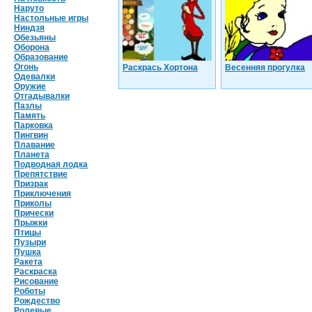
Наруто
Настольные игры
Ниндзя
Обезьяны
Оборона
Образование
Огонь
Раскрась Хортона
Весенняя прогулка
Одевалки
Оружие
Отгадывалки
Пазлы
Память
Парковка
Пингвин
Плавание
Планета
Подводная лодка
Препятствие
Призрак
Приключения
Приколы
Прически
Прыжки
Птицы
Пузыри
Пушка
Ракета
Раскраска
Рисование
Роботы
Рождество
Ролевые