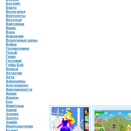
Боулинг
Братц
Велосипед
Вертолеты
Веселые
Викторина
Винкс
Вода
Вождение
Воздушные шары
Война
Головоломки
Гольф
Гонки
Грузовик
Губка Боб
Деньги
Детектив
Дети
Динозавры
Для девочек
Драгоценности
Драки
Дракон
Еда
Животные
Замок
Зодиак
Золото
Зомби
Инопланетянин
Казино