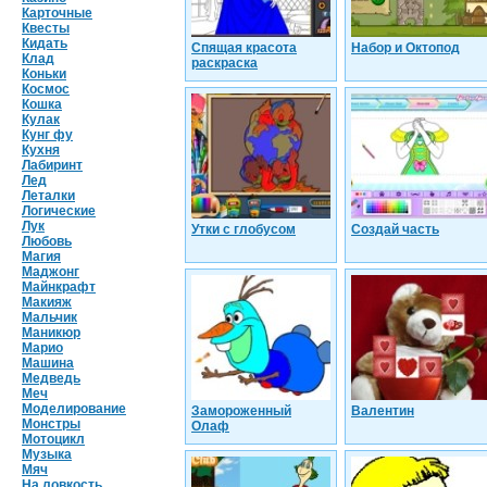
Карточные
Квесты
Кидать
Спящая красота
Набор и Октопод
Клад
раскраска
Коньки
Космос
Кошка
Кулак
Кунг фу
Кухня
Лабиринт
Лед
Леталки
Логические
Лук
Утки с глобусом
Создай часть
Любовь
Магия
Маджонг
Майнкрафт
Макияж
Мальчик
Маникюр
Марио
Машина
Медведь
Меч
Моделирование
Замороженный
Валентин
Монстры
Олаф
Мотоцикл
Музыка
Мяч
На ловкость