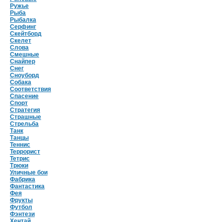
Ружье
Рыба
Рыбалка
Серфинг
Скейтборд
Скелет
Слова
Смешные
Снайпер
Снег
Сноуборд
Собака
Соответствия
Спасение
Спорт
Стратегия
Страшные
Стрельба
Танк
Танцы
Теннис
Террорист
Тетрис
Трюки
Уличные бои
Фабрика
Фантастика
Фея
Фрукты
Футбол
Фэнтези
Хентай