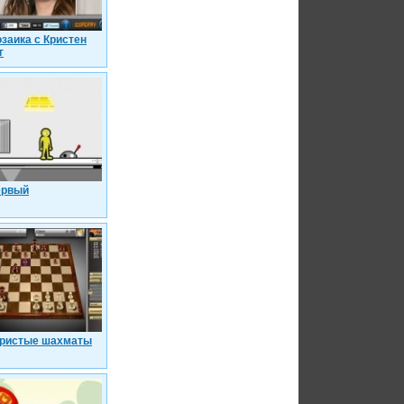
заика с Кристен
г
ервый
ристые шахматы