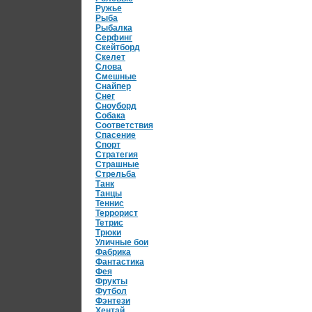
Ружье
Рыба
Рыбалка
Серфинг
Скейтборд
Скелет
Слова
Смешные
Снайпер
Снег
Сноуборд
Собака
Соответствия
Спасение
Спорт
Стратегия
Страшные
Стрельба
Танк
Танцы
Теннис
Террорист
Тетрис
Трюки
Уличные бои
Фабрика
Фантастика
Фея
Фрукты
Футбол
Фэнтези
Хентай