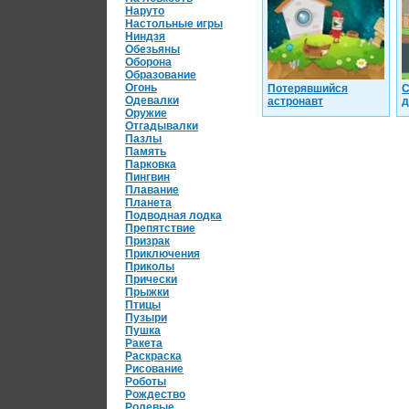
Наруто
Настольные игры
Ниндзя
Обезьяны
Оборона
Образование
Огонь
Потерявшийся
С
Одевалки
астронавт
д
Оружие
Отгадывалки
Пазлы
Память
Парковка
Пингвин
Плавание
Планета
Подводная лодка
Препятствие
Призрак
Приключения
Приколы
Прически
Прыжки
Птицы
Пузыри
Пушка
Ракета
Раскраска
Рисование
Роботы
Рождество
Ролевые