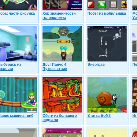
ора: части рисунка
Хор знаменитости
Побег из мобильника
Мо
головоломка
Уи
ыберись из
Друг Панчо 4
Энерграв
П
пальни
Путешествие
арио машина гриб
Сбеги из большого
Улитка Боб 2
Иг
подвала