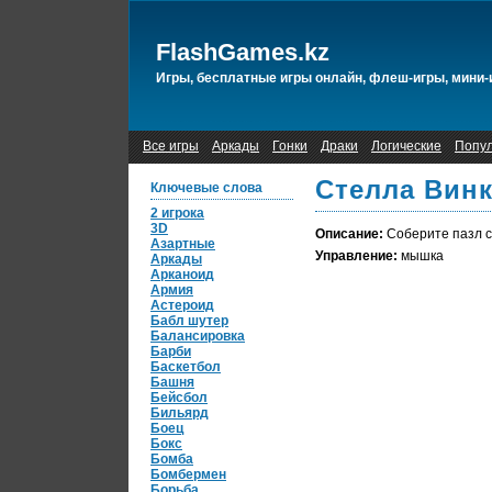
FlashGames.kz
Игры, бесплатные игры онлайн, флеш-игры, мини-
Все игры
Аркады
Гонки
Драки
Логические
Попу
Стелла Винк
Ключевые слова
2 игрока
3D
Описание:
Соберите пазл с
Азартные
Управление:
мышка
Аркады
Арканоид
Армия
Астероид
Бабл шутер
Балансировка
Барби
Баскетбол
Башня
Бейсбол
Бильярд
Боец
Бокс
Бомба
Бомбермен
Борьба