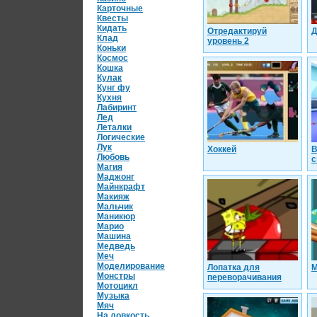
Карточные
Квесты
Кидать
Отредактируй
Д
Клад
уровень 2
Коньки
Космос
Кошка
Кулак
Кунг фу
Кухня
Лабиринт
Лед
Леталки
Логические
Лук
Хоккей
В
Любовь
с
Магия
Маджонг
Майнкрафт
Макияж
Мальчик
Маникюр
Марио
Машина
Медведь
Меч
Моделирование
Лопатка для
М
Монстры
переворачивания
Мотоцикл
Музыка
Мяч
На ловкость