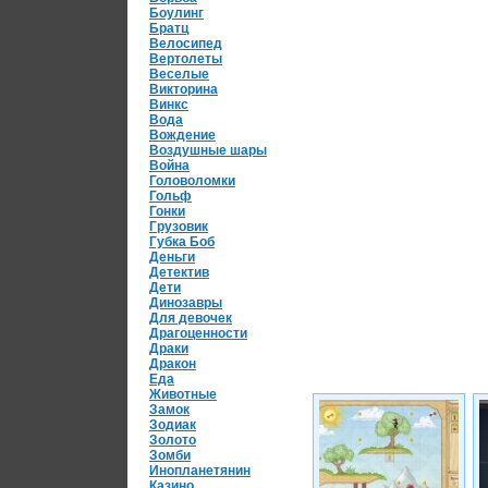
Боулинг
Братц
Велосипед
Вертолеты
Веселые
Викторина
Винкс
Вода
Вождение
Воздушные шары
Война
Головоломки
Гольф
Гонки
Грузовик
Губка Боб
Деньги
Детектив
Дети
Динозавры
Для девочек
Драгоценности
Драки
Дракон
Еда
Животные
Замок
Зодиак
Золото
Зомби
Инопланетянин
Казино