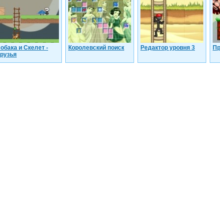
обака и Скелет -
Королевский поиск
Редактор уровня 3
Пр
рузья