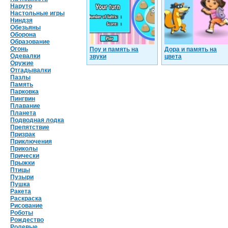
Наруто
Настольные игры
Ниндзя
Обезьяны
Оборона
Образование
Огонь
Поу и память на
Дора и память на
Одевалки
звуки
цвета
Оружие
Отгадывалки
Пазлы
Память
Парковка
Пингвин
Плавание
Планета
Подводная лодка
Препятствие
Призрак
Приключения
Приколы
Прически
Прыжки
Птицы
Пузыри
Пушка
Ракета
Раскраска
Рисование
Роботы
Рождество
Ролевые