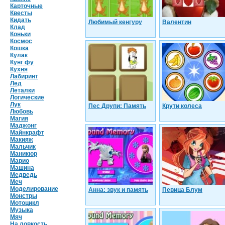
Карточные
Квесты
Кидать
Любимый кенгуру
Валентин
Клад
Коньки
Космос
Кошка
Кулак
Кунг фу
Кухня
Лабиринт
Лед
Леталки
Логические
Лук
Пес Друпи: Память
Крути колеса
Любовь
Магия
Маджонг
Майнкрафт
Макияж
Мальчик
Маникюр
Марио
Машина
Медведь
Меч
Моделирование
Анна: звук и память
Певица Блум
Монстры
Мотоцикл
Музыка
Мяч
На ловкость