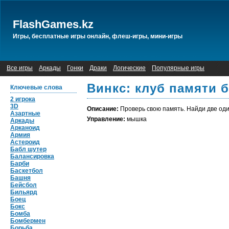
FlashGames.kz
Игры, бесплатные игры онлайн, флеш-игры, мини-игры
Все игры
Аркады
Гонки
Драки
Логические
Популярные игры
Винкс: клуб памяти 
Ключевые слова
2 игрока
3D
Описание:
Проверь свою память. Найди две оди
Азартные
Управление:
мышка
Аркады
Арканоид
Армия
Астероид
Бабл шутер
Балансировка
Барби
Баскетбол
Башня
Бейсбол
Бильярд
Боец
Бокс
Бомба
Бомбермен
Борьба