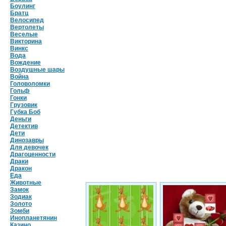
Боулинг
Братц
Велосипед
Вертолеты
Веселые
Викторина
Винкс
Вода
Вождение
Воздушные шары
Война
Головоломки
Гольф
Гонки
Грузовик
Губка Боб
Деньги
Детектив
Дети
Динозавры
Для девочек
Драгоценности
Драки
Дракон
Еда
Животные
Замок
Зодиак
Золото
Зомби
Инопланетянин
Казино