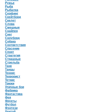
Ружье
Рыба
Рыбалка
Серфинг
Скейтборд
Скелет
Слова
Смешные
Снайпер
Снег
Сноуборд
Собака
Соответствия
Спасение
Спорт
Стратегия
Страшные
Стрельба
Танк
Танцы
Теннис
Террорист
Тетрис
Трюки
Уличные бои
Фабрика
Фантастика
Фея
Фрукты
Футбол
Фэнтези
Хентай