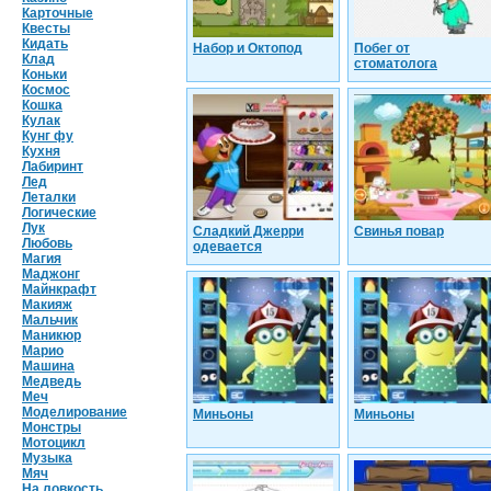
Карточные
Квесты
Кидать
Набор и Октопод
Побег от
Клад
стоматолога
Коньки
Космос
Кошка
Кулак
Кунг фу
Кухня
Лабиринт
Лед
Леталки
Логические
Лук
Сладкий Джерри
Свинья повар
Любовь
одевается
Магия
Маджонг
Майнкрафт
Макияж
Мальчик
Маникюр
Марио
Машина
Медведь
Меч
Моделирование
Миньоны
Миньоны
Монстры
Мотоцикл
Музыка
Мяч
На ловкость