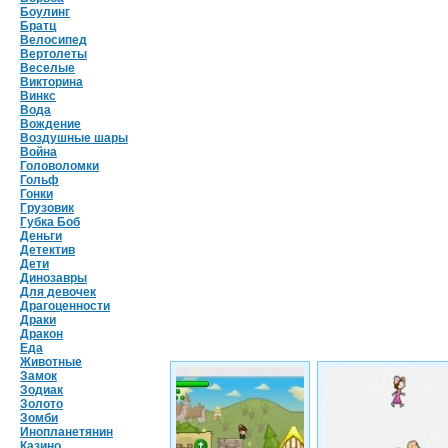
Боулинг
Братц
Велосипед
Вертолеты
Веселые
Викторина
Винкс
Вода
Вождение
Воздушные шары
Война
Головоломки
Гольф
Гонки
Грузовик
Губка Боб
Деньги
Детектив
Дети
Динозавры
Для девочек
Драгоценности
Драки
Дракон
Еда
Животные
Замок
Зодиак
Золото
Зомби
Инопланетянин
Казино