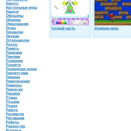
Наруто
Настольные игры
Ниндзя
Обезьяны
Оборона
Образование
Огонь
Создай часть
Длинная река
Одевалки
Оружие
Отгадывалки
Пазлы
Память
Парковка
Пингвин
Плавание
Планета
Подводная лодка
Препятствие
Призрак
Приключения
Приколы
Прически
Прыжки
Птицы
Пузыри
Пушка
Ракета
Раскраска
Рисование
Роботы
Рождество
Ролевые