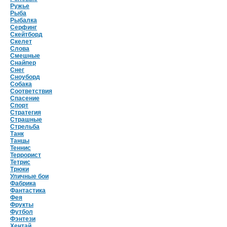
Ружье
Рыба
Рыбалка
Серфинг
Скейтборд
Скелет
Слова
Смешные
Снайпер
Снег
Сноуборд
Собака
Соответствия
Спасение
Спорт
Стратегия
Страшные
Стрельба
Танк
Танцы
Теннис
Террорист
Тетрис
Трюки
Уличные бои
Фабрика
Фантастика
Фея
Фрукты
Футбол
Фэнтези
Хентай