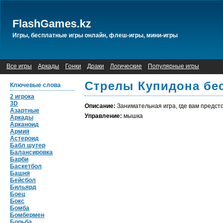
FlashGames.kz
Игры, бесплатные игры онлайн, флеш-игры, мини-игры
Все игры
Аркады
Гонки
Драки
Логические
Популярные игры
Стрелы Купидона бес
Ключевые слова
2 игрока
3D
Описание:
Занимательная игра, где вам предсто
Азартные
Управление:
мышка
Аркады
Арканоид
Армия
Астероид
Бабл шутер
Балансировка
Барби
Баскетбол
Башня
Бейсбол
Бильярд
Боец
Бокс
Бомба
Бомбермен
Борьба