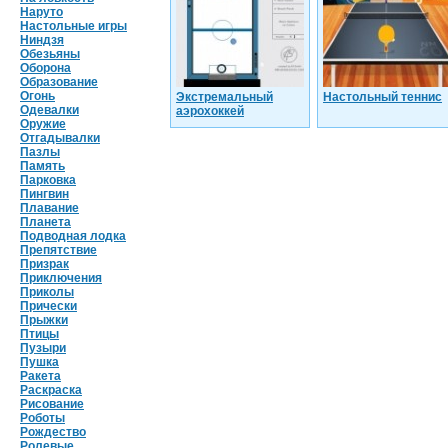
Наруто
Настольные игры
Ниндзя
Обезьяны
Оборона
Образование
Огонь
Экстремальный
Настольный теннис
Одевалки
аэрохоккей
Оружие
Отгадывалки
Пазлы
Память
Парковка
Пингвин
Плавание
Планета
Подводная лодка
Препятствие
Призрак
Приключения
Приколы
Прически
Прыжки
Птицы
Пузыри
Пушка
Ракета
Раскраска
Рисование
Роботы
Рождество
Ролевые