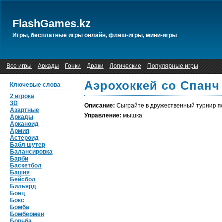
FlashGames.kz
Игры, бесплатные игры онлайн, флеш-игры, мини-игры
Все игры
Аркады
Гонки
Драки
Логические
Популярные игры
Аэрохоккей со Спанч
Ключевые слова
2 игрока
3D
Описание:
Сыграйте в дружественный турнир п
Азартные
Управление:
мышка
Аркады
Арканоид
Армия
Астероид
Бабл шутер
Балансировка
Барби
Баскетбол
Башня
Бейсбол
Бильярд
Боец
Бокс
Бомба
Бомбермен
Борьба