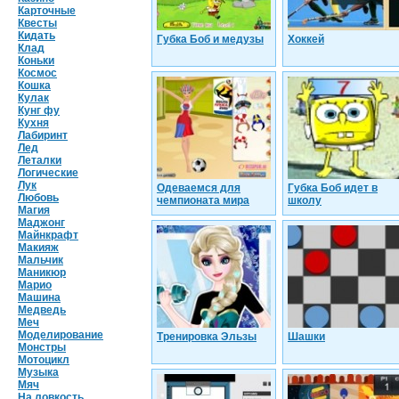
Карточные
Квесты
Кидать
Губка Боб и медузы
Хоккей
Клад
Коньки
Космос
Кошка
Кулак
Кунг фу
Кухня
Лабиринт
Лед
Леталки
Логические
Лук
Одеваемся для
Губка Боб идет в
Любовь
чемпионата мира
школу
Магия
Маджонг
Майнкрафт
Макияж
Мальчик
Маникюр
Марио
Машина
Медведь
Меч
Моделирование
Тренировка Эльзы
Шашки
Монстры
Мотоцикл
Музыка
Мяч
На ловкость