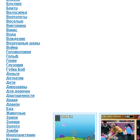
Боулинг
Братц
Велосипед
Вертолеты
Веселые
Викторина
Винкс
Вода
Вождение
Воздушные шары
Война
Головоломки
Гольф
Гонки
Грузовик
Губка Боб
Деньги
Детектив
Дети
Динозавры
Для девочек
Драгоценности
Драки
Дракон
Еда
Животные
Замок
Зодиак
Золото
Зомби
Инопланетянин
Казино