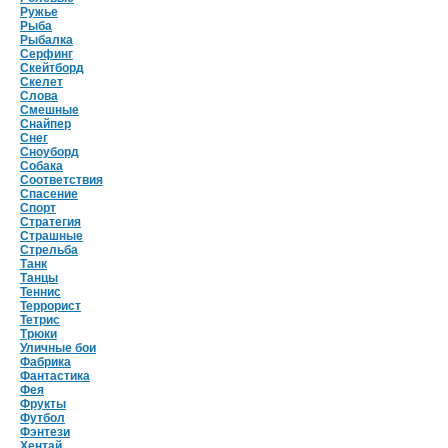
Ружье
Рыба
Рыбалка
Серфинг
Скейтборд
Скелет
Слова
Смешные
Снайпер
Снег
Сноуборд
Собака
Соответствия
Спасение
Спорт
Стратегия
Страшные
Стрельба
Танк
Танцы
Теннис
Террорист
Тетрис
Трюки
Уличные бои
Фабрика
Фантастика
Фея
Фрукты
Футбол
Фэнтези
Хентай