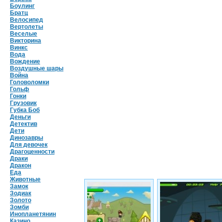
Боулинг
Братц
Велосипед
Вертолеты
Веселые
Викторина
Винкс
Вода
Вождение
Воздушные шары
Война
Головоломки
Гольф
Гонки
Грузовик
Губка Боб
Деньги
Детектив
Дети
Динозавры
Для девочек
Драгоценности
Драки
Дракон
Еда
Животные
Замок
Зодиак
Золото
Зомби
Инопланетянин
Казино