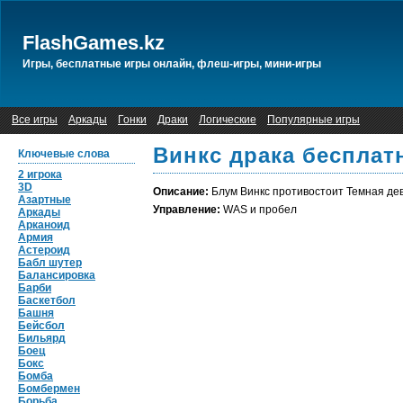
FlashGames.kz
Игры, бесплатные игры онлайн, флеш-игры, мини-игры
Все игры
Аркады
Гонки
Драки
Логические
Популярные игры
Винкс драка бесплат
Ключевые слова
2 игрока
3D
Описание:
Блум Винкс противостоит Темная дев
Азартные
Управление:
WAS и пробел
Аркады
Арканоид
Армия
Астероид
Бабл шутер
Балансировка
Барби
Баскетбол
Башня
Бейсбол
Бильярд
Боец
Бокс
Бомба
Бомбермен
Борьба