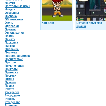
Наруто
Настольные игры
Ниндзя
Обезьяны
Оборона
Образование
Огонь
Хан Донг
Бэтмен: прыжок с
Одевалки
крыши
Оружие
Отгадывалки
Пазлы
Память
Парковка
Пингвин
Плавание
Планета
Подводная лодка
Препятствие
Призрак
Приключения
Приколы
Прически
Прыжки
Птицы
Пузыри
Пушка
Ракета
Раскраска
Рисование
Роботы
Рождество
Ролевые