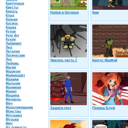
Карточные
Квесты
Кидать
Набор и Октопод
Ким
Клад
Коньки
Космос
Кошка
Кулак
Кунг фу
Кухня
Лабиринт
Лед
Леталки
Логические
Лук
Умелец, часть 1
Кактус МакКой
Любовь
Магия
Маджонг
Майнкрафт
Макияж
Мальчик
Маникюр
Марио
Машина
Медведь
Меч
Моделирование
Защити груз
Певица Блум
Монстры
Мотоцикл
Музыка
Мяч
На ловкость