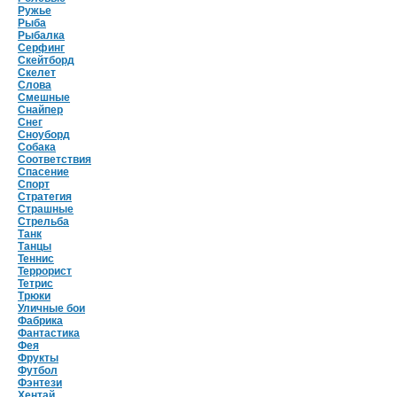
Ружье
Рыба
Рыбалка
Серфинг
Скейтборд
Скелет
Слова
Смешные
Снайпер
Снег
Сноуборд
Собака
Соответствия
Спасение
Спорт
Стратегия
Страшные
Стрельба
Танк
Танцы
Теннис
Террорист
Тетрис
Трюки
Уличные бои
Фабрика
Фантастика
Фея
Фрукты
Футбол
Фэнтези
Хентай