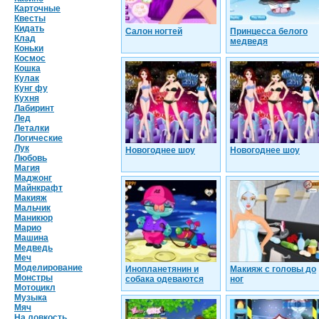
Карточные
Квесты
Кидать
Салон ногтей
Принцесса белого
Клад
медведя
Коньки
Космос
Кошка
Кулак
Кунг фу
Кухня
Лабиринт
Лед
Леталки
Логические
Лук
Новогоднее шоу
Новогоднее шоу
Любовь
Магия
Маджонг
Майнкрафт
Макияж
Мальчик
Маникюр
Марио
Машина
Медведь
Меч
Моделирование
Инопланетянин и
Макияж с головы до
Монстры
собака одеваются
ног
Мотоцикл
Музыка
Мяч
На ловкость