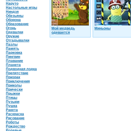
Наруто
Настольные игры
Ниндзя
Обезьяны
Оборона
Образование
Огонь
Мой медведь
Миньоны
Одевалки
одевается
Оружие
Отгадывалки
Пазлы
Память
Парковка
Пингвин
Плавание
Планета
Подводная лодка
Препятствие
Призрак
Приключения
Приколы
Прически
Прыжки
Птицы
Пузыри
Пушка
Ракета
Раскраска
Рисование
Роботы
Рождество
Ролевые