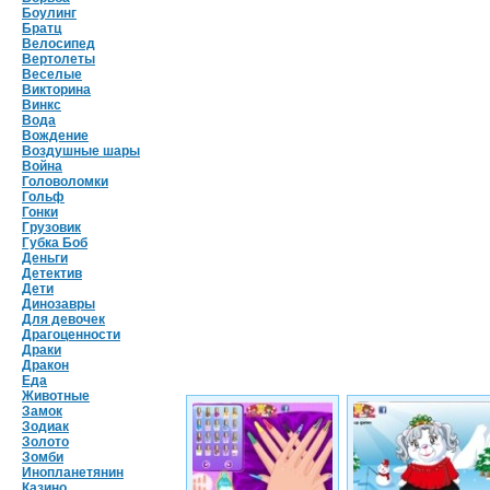
Боулинг
Братц
Велосипед
Вертолеты
Веселые
Викторина
Винкс
Вода
Вождение
Воздушные шары
Война
Головоломки
Гольф
Гонки
Грузовик
Губка Боб
Деньги
Детектив
Дети
Динозавры
Для девочек
Драгоценности
Драки
Дракон
Еда
Животные
Замок
Зодиак
Золото
Зомби
Инопланетянин
Казино