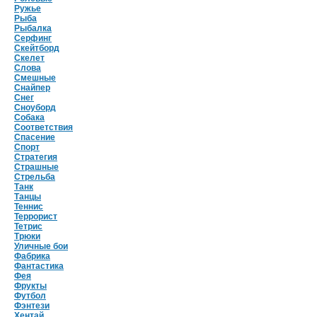
Ружье
Рыба
Рыбалка
Серфинг
Скейтборд
Скелет
Слова
Смешные
Снайпер
Снег
Сноуборд
Собака
Соответствия
Спасение
Спорт
Стратегия
Страшные
Стрельба
Танк
Танцы
Теннис
Террорист
Тетрис
Трюки
Уличные бои
Фабрика
Фантастика
Фея
Фрукты
Футбол
Фэнтези
Хентай