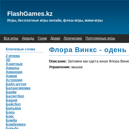
FlashGames.kz
Игры, бесплатные игры онлайн, флеш-игры, мини-игры
Все игры
Аркады
Гонки
Драки
Логические
Популярные игры
Флора Винкс - одень
Ключевые слова
2 игрока
3D
Описание:
Запомни как одета юная Флора Винкс 
Азартные
Управление:
мышка
Аркады
Арканоид
Армия
Астероид
Бабл шутер
Балансировка
Барби
Баскетбол
Башня
Бейсбол
Бильярд
Боец
Бокс
Бомба
Бомбермен
Борьба