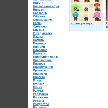
Наруто
Настольные игры
Ниндзя
Обезьяны
Оборона
Образование
Огонь
Кто отсутствует
Е
Одевалки
п
Оружие
Отгадывалки
Пазлы
Память
Парковка
Пингвин
Плавание
Планета
Подводная лодка
Препятствие
Призрак
Приключения
Приколы
Прически
Прыжки
Птицы
Пузыри
Пушка
Ракета
Раскраска
Рисование
Роботы
Рождество
Ролевые