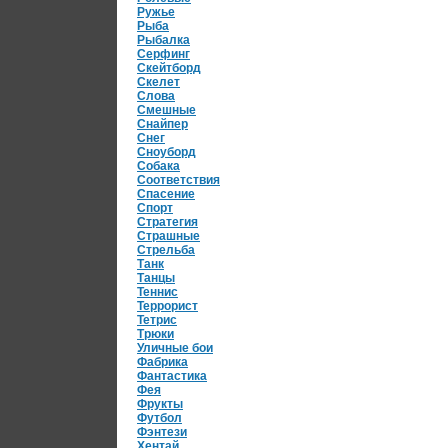
Ружье
Рыба
Рыбалка
Серфинг
Скейтборд
Скелет
Слова
Смешные
Снайпер
Снег
Сноуборд
Собака
Соответствия
Спасение
Спорт
Стратегия
Страшные
Стрельба
Танк
Танцы
Теннис
Террорист
Тетрис
Трюки
Уличные бои
Фабрика
Фантастика
Фея
Фрукты
Футбол
Фэнтези
Хентай