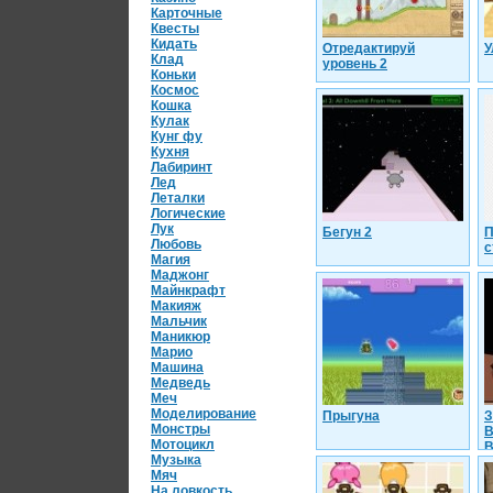
Карточные
Квесты
Кидать
Отредактируй
У
Клад
уровень 2
Коньки
Космос
Кошка
Кулак
Кунг фу
Кухня
Лабиринт
Лед
Леталки
Логические
Лук
Бегун 2
П
Любовь
с
Магия
Маджонг
Майнкрафт
Макияж
Мальчик
Маникюр
Марио
Машина
Медведь
Меч
Моделирование
Прыгуна
З
Монстры
В
Мотоцикл
В
Музыка
Мяч
На ловкость