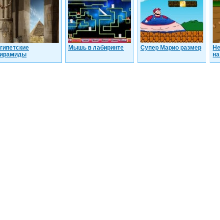
гипетские
Мышь в лабиринте
Супер Марио размер
Не
ирамиды
на