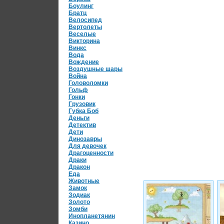
Боулинг
Братц
Велосипед
Вертолеты
Веселые
Викторина
Винкс
Вода
Вождение
Воздушные шары
Война
Головоломки
Гольф
Гонки
Грузовик
Губка Боб
Деньги
Детектив
Дети
Динозавры
Для девочек
Драгоценности
Драки
Дракон
Еда
Животные
Замок
Зодиак
Золото
Зомби
Инопланетянин
Казино