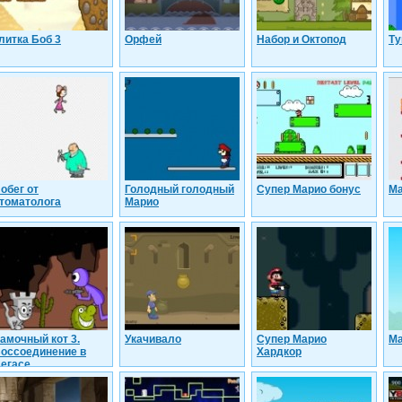
литка Боб 3
Орфей
Набор и Октопод
Ту
обег от
Голодный голодный
Супер Марио бонус
Ма
томатолога
Марио
амочный кот 3.
Укачивало
Супер Марио
Ма
оссоединение в
Хардкор
егасе