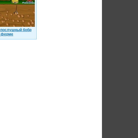
послушный бобр
 ферме