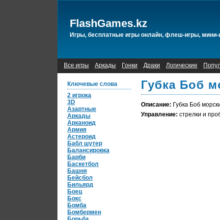
FlashGames.kz
Игры, бесплатные игры онлайн, флеш-игры, мини-
Все игры
Аркады
Гонки
Драки
Логические
Попу
Губка Боб м
Ключевые слова
2 игрока
3D
Описание:
Губка Боб морски
Азартные
Управление:
стрелки и про
Аркады
Арканоид
Армия
Астероид
Бабл шутер
Балансировка
Барби
Баскетбол
Башня
Бейсбол
Бильярд
Боец
Бокс
Бомба
Бомбермен
Борьба