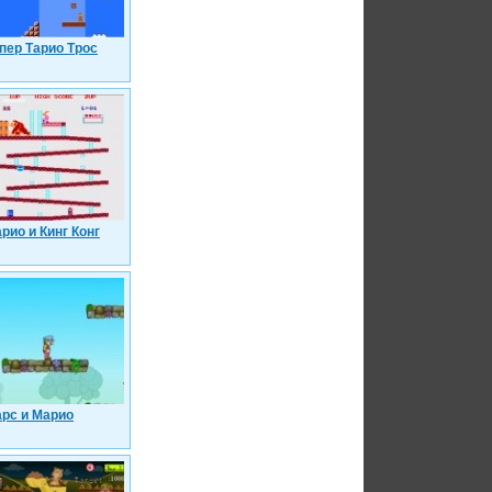
пер Тарио Трос
рио и Кинг Конг
рс и Марио