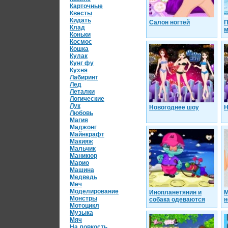
Карточные
Квесты
Кидать
Салон ногтей
П
Клад
м
Коньки
Космос
Кошка
Кулак
Кунг фу
Кухня
Лабиринт
Лед
Леталки
Логические
Лук
Новогоднее шоу
Н
Любовь
Магия
Маджонг
Майнкрафт
Макияж
Мальчик
Маникюр
Марио
Машина
Медведь
Меч
Моделирование
Инопланетянин и
М
Монстры
собака одеваются
н
Мотоцикл
Музыка
Мяч
На ловкость