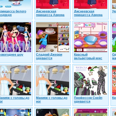
ринцесса белого
Диснеевская
Диснеевская
Ук
едведя
принцесса Аврора
принцесса Аврора
овогоднее шоу
Сладкий Джерри
Красный
Од
одевается
вельветовый кекс
ма
акияж с головы до
Макияж с головы до
Профессор Снейп
Кр
ог
ног
одевается