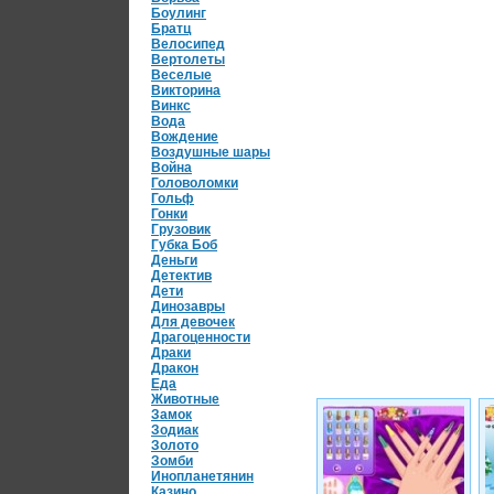
Боулинг
Братц
Велосипед
Вертолеты
Веселые
Викторина
Винкс
Вода
Вождение
Воздушные шары
Война
Головоломки
Гольф
Гонки
Грузовик
Губка Боб
Деньги
Детектив
Дети
Динозавры
Для девочек
Драгоценности
Драки
Дракон
Еда
Животные
Замок
Зодиак
Золото
Зомби
Инопланетянин
Казино