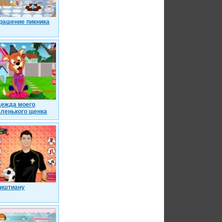
рашение пикника
ежда моего
ленького щенка
иштиану