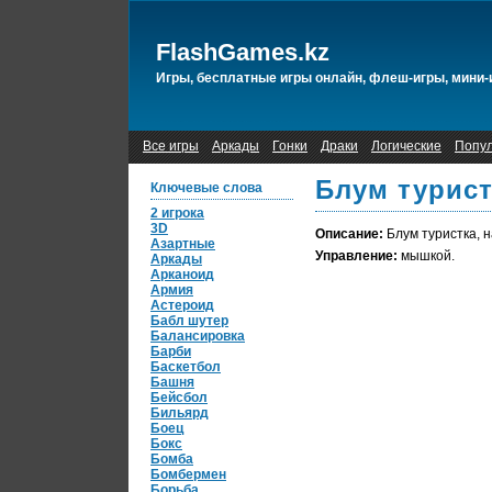
FlashGames.kz
Игры, бесплатные игры онлайн, флеш-игры, мини-
Все игры
Аркады
Гонки
Драки
Логические
Попу
Блум турист
Ключевые слова
2 игрока
3D
Описание:
Блум туристка, 
Азартные
Управление:
мышкой.
Аркады
Арканоид
Армия
Астероид
Бабл шутер
Балансировка
Барби
Баскетбол
Башня
Бейсбол
Бильярд
Боец
Бокс
Бомба
Бомбермен
Борьба