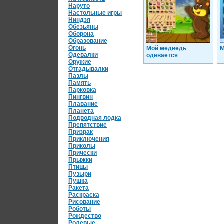
Наруто
Настольные игры
Ниндзя
Обезьяны
Оборона
Образование
Огонь
Мой медведь
М
Одевалки
одевается
Оружие
Отгадывалки
Пазлы
Память
Парковка
Пингвин
Плавание
Планета
Подводная лодка
Препятствие
Призрак
Приключения
Приколы
Прически
Прыжки
Птицы
Пузыри
Пушка
Ракета
Раскраска
Рисование
Роботы
Рождество
Ролевые