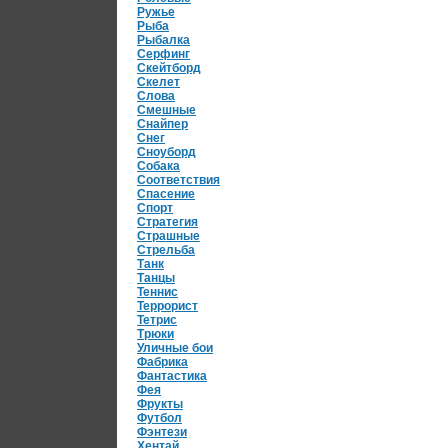
Ружье
Рыба
Рыбалка
Серфинг
Скейтборд
Скелет
Слова
Смешные
Снайпер
Снег
Сноуборд
Собака
Соответствия
Спасение
Спорт
Стратегия
Страшные
Стрельба
Танк
Танцы
Теннис
Террорист
Тетрис
Трюки
Уличные бои
Фабрика
Фантастика
Фея
Фрукты
Футбол
Фэнтези
Хентай