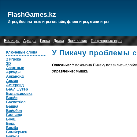
FlashGames.kz
Игры, бесплатные игры онлайн, флеш-игры, мини-игры
Все игры
Аркады
Гонки
Драки
Логические
Популярные игры
У Пикачу проблемы с
Ключевые слова
2 игрока
3D
Описание:
У покемона Пикачу появились пробле
Азартные
Управление:
мышка
Аркады
Арканоид
Армия
Астероид
Бабл шутер
Балансировка
Барби
Баскетбол
Башня
Бейсбол
Бильярд
Боец
Бокс
Бомба
Бомбермен
Борьба