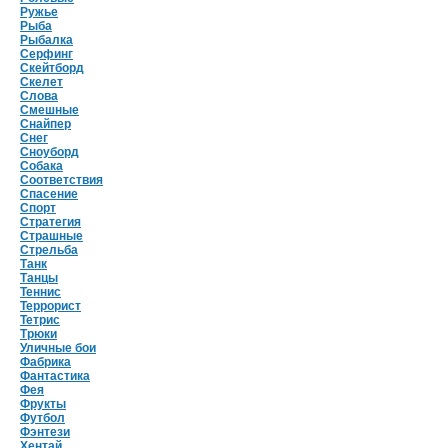
Ружье
Рыба
Рыбалка
Серфинг
Скейтборд
Скелет
Слова
Смешные
Снайпер
Снег
Сноуборд
Собака
Соответствия
Спасение
Спорт
Стратегия
Страшные
Стрельба
Танк
Танцы
Теннис
Террорист
Тетрис
Трюки
Уличные бои
Фабрика
Фантастика
Фея
Фрукты
Футбол
Фэнтези
Хентай