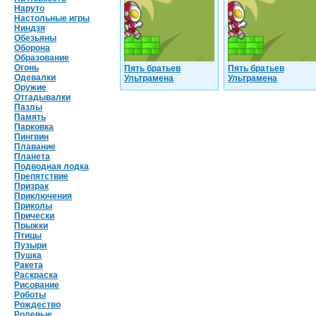
Наруто
Настольные игры
Ниндзя
Обезьяны
Оборона
Образование
Огонь
Пять братьев
Пять братьев
Одевалки
Ультрамена
Ультрамена
Оружие
Отгадывалки
Пазлы
Память
Парковка
Пингвин
Плавание
Планета
Подводная лодка
Препятствие
Призрак
Приключения
Приколы
Прически
Прыжки
Птицы
Пузыри
Пушка
Ракета
Раскраска
Рисование
Роботы
Рождество
Ролевые