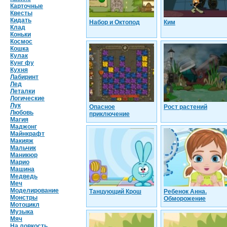
Карточные
Квесты
Кидать
Набор и Октопод
Ким
Клад
Коньки
Космос
Кошка
Кулак
Кунг фу
Кухня
Лабиринт
Лед
Леталки
Логические
Лук
Опасное
Рост растений
Любовь
приключение
Магия
Маджонг
Майнкрафт
Макияж
Мальчик
Маникюр
Марио
Машина
Медведь
Меч
Моделирование
Танцующий Крош
Ребенок Анна.
Монстры
Обморожение
Мотоцикл
Музыка
Мяч
На ловкость