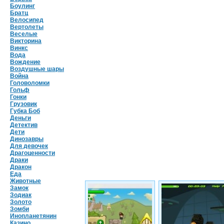
Боулинг
Братц
Велосипед
Вертолеты
Веселые
Викторина
Винкс
Вода
Вождение
Воздушные шары
Война
Головоломки
Гольф
Гонки
Грузовик
Губка Боб
Деньги
Детектив
Дети
Динозавры
Для девочек
Драгоценности
Драки
Дракон
Еда
Животные
Замок
Зодиак
Золото
Зомби
Инопланетянин
Казино