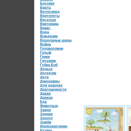
Боулинг
Братц
Велосипед
Вертолеты
Веселые
Викторина
Винкс
Вода
Вождение
Воздушные шары
Война
Головоломки
Гольф
Гонки
Грузовик
Губка Боб
Деньги
Детектив
Дети
Динозавры
Для девочек
Драгоценности
Драки
Дракон
Еда
Животные
Замок
Зодиак
Золото
Зомби
Инопланетянин
Казино