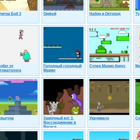
литка Боб 3
Орфей
Набор и Октопод
Ту
обег от
Голодный голодный
Супер Марио бонус
Ма
томатолога
Марио
рыгуна
Замочный кот 3.
Укачивало
Со
Воссоединение в
Вегасе