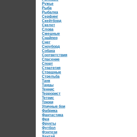
Ружье
Рыба
Рыбалка
Серфинг
Скейтборд
Скелет
Слова
Смешные
Снайпер
Снег
Сноуборд
Собака
Соответствия
Спасение
Спорт
Стратегия
Страшные
Стрельба
Танк
Танцы
Теннис
Террорист
Тетрис
Трюки
Уличные бои
Фабрика
Фантастика
Фея
Фрукты
Футбол
Фэнтези
Хентай