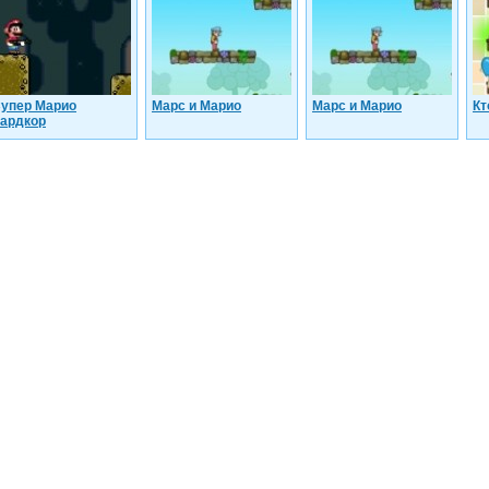
упер Марио
Марс и Марио
Марс и Марио
Кт
ардкор