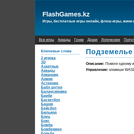
FlashGames.kz
Игры, бесплатные игры онлайн, флеш-игры, мини-
Все игры
Аркады
Гонки
Драки
Логические
Попу
Подземелье 
Ключевые слова
2 игрока
3D
Описание:
Помоги одному из
Азартные
Управление:
клавиши WASD
Аркады
Арканоид
Армия
Астероид
Бабл шутер
Балансировка
Барби
Баскетбол
Башня
Бейсбол
Бильярд
Боец
Бокс
Бомба
Бомбермен
Борьба