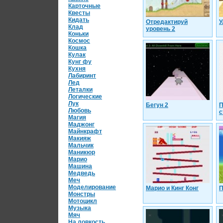
Карточные
Квесты
Кидать
Отредактируй
У
Клад
уровень 2
Коньки
Космос
Кошка
Кулак
Кунг фу
Кухня
Лабиринт
Лед
Леталки
Логические
Лук
Бегун 2
П
Любовь
с
Магия
Маджонг
Майнкрафт
Макияж
Мальчик
Маникюр
Марио
Машина
Медведь
Меч
Моделирование
Марио и Кинг Конг
П
Монстры
Мотоцикл
Музыка
Мяч
На ловкость