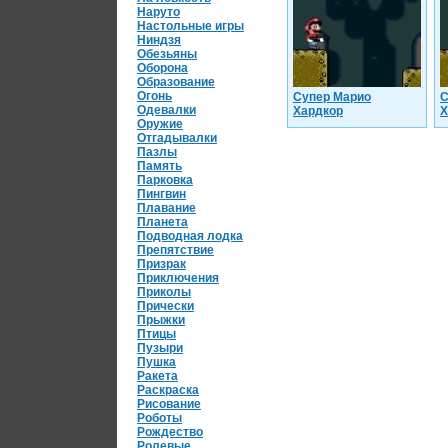
Наруто
Настольные игры
Ниндзя
Обезьяны
Оборона
Образование
Огонь
Супер Марио
С
Одевалки
Хардкор
Х
Оружие
Отгадывалки
Пазлы
Память
Парковка
Пингвин
Плавание
Планета
Подводная лодка
Препятствие
Призрак
Приключения
Приколы
Прически
Прыжки
Птицы
Пузыри
Пушка
Ракета
Раскраска
Рисование
Роботы
Рождество
Ролевые