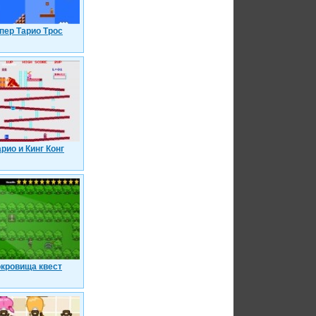
пер Тарио Трос
рио и Кинг Конг
кровища квест