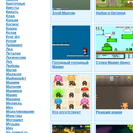
Карточные
Квесты
Кидать
Злой Мартин
Набор и Октопод
Клад
Коньки
Космос
Кошка
Кулак
Кунг фу
Кухня
Лабиринт
Лед
Леталки
Логические
Лук
Голодный голодный
Супер Марио бонус
Любовь
Марио
Магия
Маджонг
Майнкрафт
Макияж
Мальчик
Маникюр
Марио
Машина
Медведь
Меч
Моделирование
Кто отсутствует
Реакция кошки
Монстры
Мотоцикл
Музыка
Мяч
На ловкость