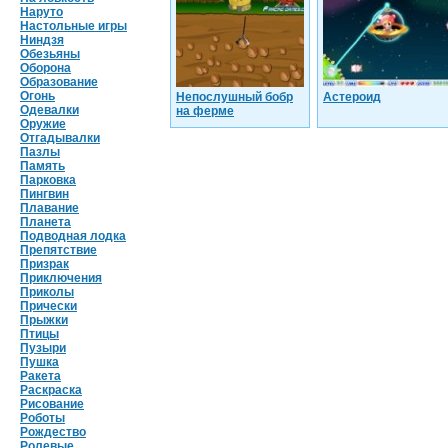
Наруто
Настольные игры
Ниндзя
Обезьяны
Оборона
Образование
Огонь
Непослушный бобр
Астероид
Одевалки
на ферме
Оружие
Отгадывалки
Пазлы
Память
Парковка
Пингвин
Плавание
Планета
Подводная лодка
Препятствие
Призрак
Приключения
Приколы
Прически
Прыжки
Птицы
Пузыри
Пушка
Ракета
Раскраска
Рисование
Роботы
Рождество
Ролевые