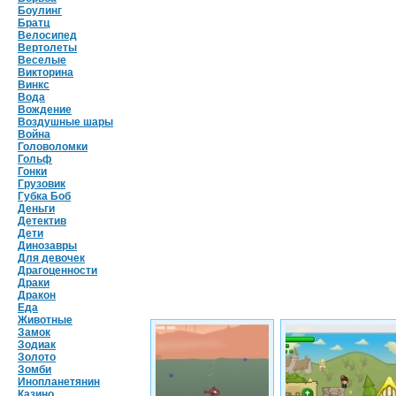
Боулинг
Братц
Велосипед
Вертолеты
Веселые
Викторина
Винкс
Вода
Вождение
Воздушные шары
Война
Головоломки
Гольф
Гонки
Грузовик
Губка Боб
Деньги
Детектив
Дети
Динозавры
Для девочек
Драгоценности
Драки
Дракон
Еда
Животные
Замок
Зодиак
Золото
Зомби
Инопланетянин
Казино