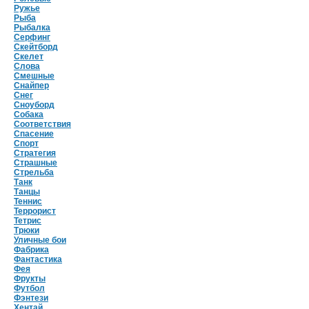
Ружье
Рыба
Рыбалка
Серфинг
Скейтборд
Скелет
Слова
Смешные
Снайпер
Снег
Сноуборд
Собака
Соответствия
Спасение
Спорт
Стратегия
Страшные
Стрельба
Танк
Танцы
Теннис
Террорист
Тетрис
Трюки
Уличные бои
Фабрика
Фантастика
Фея
Фрукты
Футбол
Фэнтези
Хентай