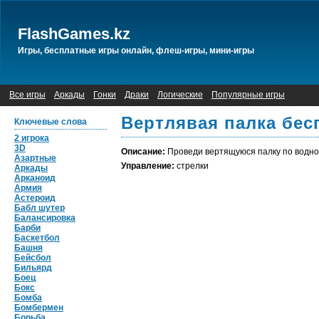
FlashGames.kz
Игры, бесплатные игры онлайн, флеш-игры, мини-игры
Все игры
Аркады
Гонки
Драки
Логические
Популярные игры
Вертлявая палка бес
Ключевые слова
2 игрока
3D
Описание:
Проведи вертящуюся палку по водной
Азартные
Управление:
стрелки
Аркады
Арканоид
Армия
Астероид
Бабл шутер
Балансировка
Барби
Баскетбол
Башня
Бейсбол
Бильярд
Боец
Бокс
Бомба
Бомбермен
Борьба