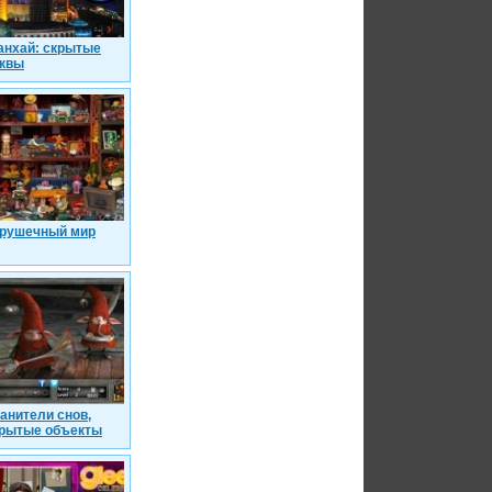
нхай: скрытые
квы
рушечный мир
анители снов,
рытые объекты