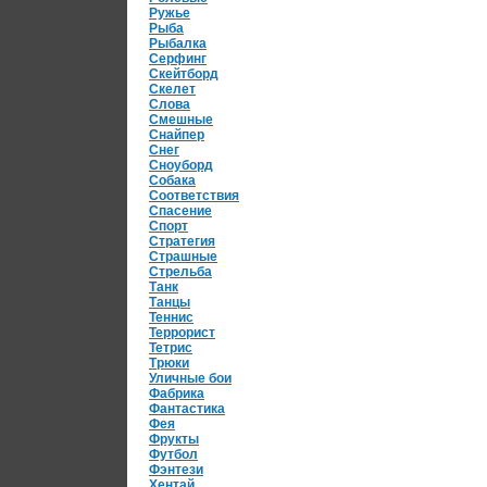
Ружье
Рыба
Рыбалка
Серфинг
Скейтборд
Скелет
Слова
Смешные
Снайпер
Снег
Сноуборд
Собака
Соответствия
Спасение
Спорт
Стратегия
Страшные
Стрельба
Танк
Танцы
Теннис
Террорист
Тетрис
Трюки
Уличные бои
Фабрика
Фантастика
Фея
Фрукты
Футбол
Фэнтези
Хентай