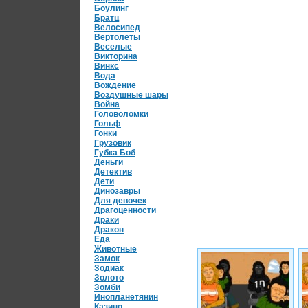
Боулинг
Братц
Велосипед
Вертолеты
Веселые
Викторина
Винкс
Вода
Вождение
Воздушные шары
Война
Головоломки
Гольф
Гонки
Грузовик
Губка Боб
Деньги
Детектив
Дети
Динозавры
Для девочек
Драгоценности
Драки
Дракон
Еда
Животные
Замок
Зодиак
Золото
Зомби
Инопланетянин
Казино