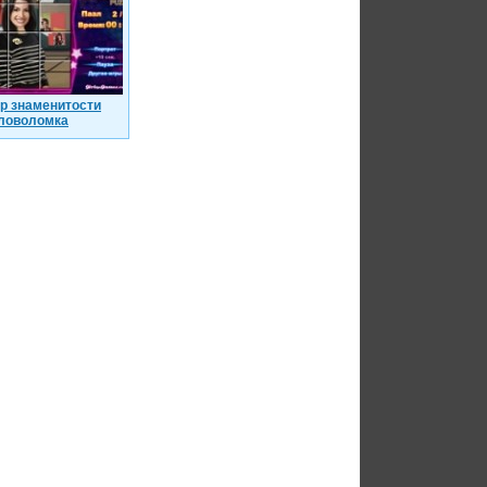
р знаменитости
ловоломка