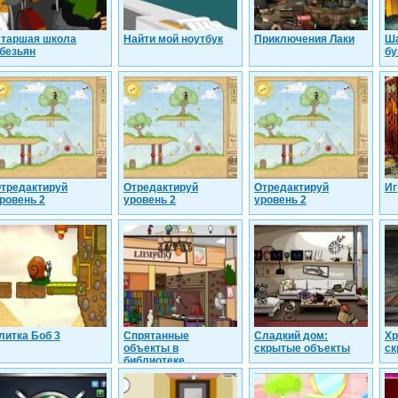
таршая школа
Найти мой ноутбук
Приключения Лаки
Ша
безьян
бу
тредактируй
Отредактируй
Отредактируй
Иг
ровень 2
уровень 2
уровень 2
литка Боб 3
Спрятанные
Сладкий дом:
Хр
объекты в
скрытые объекты
ск
библиотеке