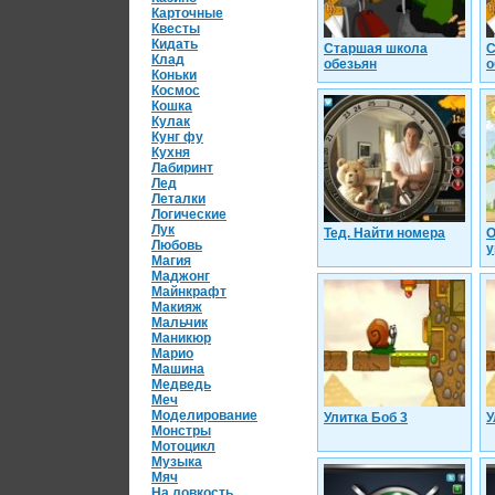
Карточные
Квесты
Кидать
Старшая школа
С
Клад
обезьян
о
Коньки
Космос
Кошка
Кулак
Кунг фу
Кухня
Лабиринт
Лед
Леталки
Логические
Лук
Тед. Найти номера
О
Любовь
у
Магия
Маджонг
Майнкрафт
Макияж
Мальчик
Маникюр
Марио
Машина
Медведь
Меч
Моделирование
Улитка Боб 3
У
Монстры
Мотоцикл
Музыка
Мяч
На ловкость