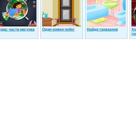
ора: части рисунка
Один номер побег
Найди тараканов
Хо
го