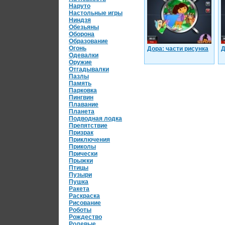
Наруто
Настольные игры
Ниндзя
Обезьяны
Оборона
Образование
Огонь
Дора: части рисунка
Д
Одевалки
Оружие
Отгадывалки
Пазлы
Память
Парковка
Пингвин
Плавание
Планета
Подводная лодка
Препятствие
Призрак
Приключения
Приколы
Прически
Прыжки
Птицы
Пузыри
Пушка
Ракета
Раскраска
Рисование
Роботы
Рождество
Ролевые