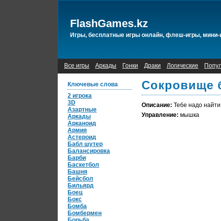
FlashGames.kz
Игры, бесплатные игры онлайн, флеш-игры, мини-
Все игры
Аркады
Гонки
Драки
Логические
Попу
Сокровище б
Ключевые слова
2 игрока
3D
Описание:
Тебе надо найти
Азартные
Управление:
мышка
Аркады
Арканоид
Армия
Астероид
Бабл шутер
Балансировка
Барби
Баскетбол
Башня
Бейсбол
Бильярд
Боец
Бокс
Бомба
Бомбермен
Борьба